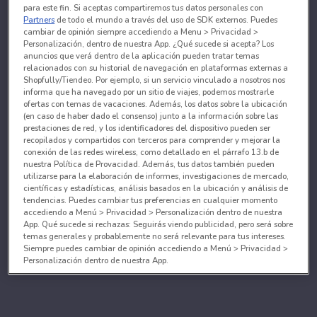
para este fin. Si aceptas compartiremos tus datos personales con
Partners
de todo el mundo a través del uso de SDK externos. Puedes
cambiar de opinión siempre accediendo a Menu > Privacidad >
Personalización, dentro de nuestra App. ¿Qué sucede si acepta? Los
anuncios que verá dentro de la aplicación pueden tratar temas
relacionados con su historial de navegación en plataformas externas a
Shopfully/Tiendeo. Por ejemplo, si un servicio vinculado a nosotros nos
informa que ha navegado por un sitio de viajes, podemos mostrarle
ofertas con temas de vacaciones. Además, los datos sobre la ubicación
(en caso de haber dado el consenso) junto a la información sobre las
prestaciones de red, y los identificadores del dispositivo pueden ser
recopilados y compartidos con terceros para comprender y mejorar la
conexión de las redes wireless, como detallado en el párrafo 13.b de
nuestra Política de Provacidad. Además, tus datos también pueden
utilizarse para la elaboración de informes, investigaciones de mercado,
científicas y estadísticas, análisis basados en la ubicación y análisis de
tendencias. Puedes cambiar tus preferencias en cualquier momento
accediendo a Menú > Privacidad > Personalización dentro de nuestra
App. Qué sucede si rechazas: Seguirás viendo publicidad, pero será sobre
temas generales y probablemente no será relevante para tus intereses.
Siempre puedes cambiar de opinión accediendo a Menú > Privacidad >
Personalización dentro de nuestra App.
Tanto nosotros como nuestros asociados tratamos los
datos para proporcionar:
Utilizar datos de localización geográfica precisa. Analizar activamente