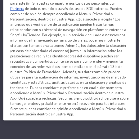
para este fin. Si aceptas compartiremos tus datos personales con
Partners
de todo el mundo a través del uso de SDK externos. Puedes
cambiar de opinión siempre accediendo a Menu > Privacidad >
Personalización, dentro de nuestra App. ¿Qué sucede si acepta? Los
anuncios que verá dentro de la aplicación pueden tratar temas
relacionados con su historial de navegación en plataformas externas a
Shopfully/Tiendeo. Por ejemplo, si un servicio vinculado a nosotros nos
informa que ha navegado por un sitio de viajes, podemos mostrarle
ofertas con temas de vacaciones. Además, los datos sobre la ubicación
(en caso de haber dado el consenso) junto a la información sobre las
prestaciones de red, y los identificadores del dispositivo pueden ser
recopilados y compartidos con terceros para comprender y mejorar la
conexión de las redes wireless, como detallado en el párrafo 13.b de
nuestra Política de Provacidad. Además, tus datos también pueden
utilizarse para la elaboración de informes, investigaciones de mercado,
científicas y estadísticas, análisis basados en la ubicación y análisis de
tendencias. Puedes cambiar tus preferencias en cualquier momento
accediendo a Menú > Privacidad > Personalización dentro de nuestra
App. Qué sucede si rechazas: Seguirás viendo publicidad, pero será sobre
temas generales y probablemente no será relevante para tus intereses.
Siempre puedes cambiar de opinión accediendo a Menú > Privacidad >
Personalización dentro de nuestra App.
Tanto nosotros como nuestros asociados tratamos los
datos para proporcionar:
Utilizar datos de localización geográfica precisa. Analizar activamente