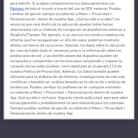
para este fin. Si aceptas compartiremos tus datos personales con
Partners
de todo el mundo a través del uso de SDK externos. Puedes
cambiar de opinión siempre accediendo a Menu > Privacidad >
Personalización, dentro de nuestra App. ¿Qué sucede si acepta? Los
anuncios que verá dentro de la aplicación pueden tratar temas
relacionados con su historial de navegación en plataformas externas a
Shopfully/Tiendeo. Por ejemplo, si un servicio vinculado a nosotros nos
informa que ha navegado por un sitio de viajes, podemos mostrarle
ofertas con temas de vacaciones. Además, los datos sobre la ubicación
(en caso de haber dado el consenso) junto a la información sobre las
prestaciones de red, y los identificadores del dispositivo pueden ser
recopilados y compartidos con terceros para comprender y mejorar la
conexión de las redes wireless, como detallado en el párrafo 13.b de
nuestra Política de Provacidad. Además, tus datos también pueden
utilizarse para la elaboración de informes, investigaciones de mercado,
científicas y estadísticas, análisis basados en la ubicación y análisis de
tendencias. Puedes cambiar tus preferencias en cualquier momento
accediendo a Menú > Privacidad > Personalización dentro de nuestra
App. Qué sucede si rechazas: Seguirás viendo publicidad, pero será sobre
temas generales y probablemente no será relevante para tus intereses.
Siempre puedes cambiar de opinión accediendo a Menú > Privacidad >
Personalización dentro de nuestra App.
Tanto nosotros como nuestros asociados tratamos los
datos para proporcionar:
Utilizar datos de localización geográfica precisa. Analizar activamente