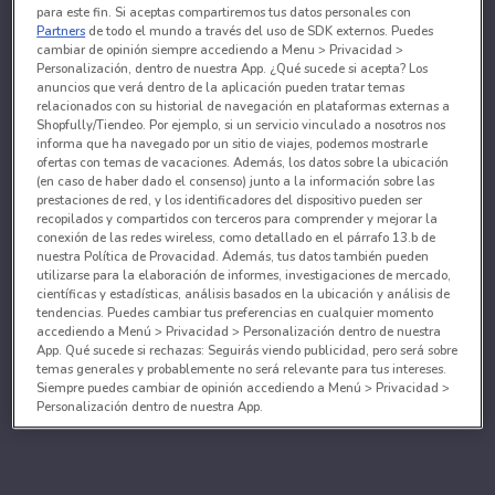
para este fin. Si aceptas compartiremos tus datos personales con
Partners
de todo el mundo a través del uso de SDK externos. Puedes
cambiar de opinión siempre accediendo a Menu > Privacidad >
Personalización, dentro de nuestra App. ¿Qué sucede si acepta? Los
anuncios que verá dentro de la aplicación pueden tratar temas
relacionados con su historial de navegación en plataformas externas a
Shopfully/Tiendeo. Por ejemplo, si un servicio vinculado a nosotros nos
informa que ha navegado por un sitio de viajes, podemos mostrarle
ofertas con temas de vacaciones. Además, los datos sobre la ubicación
(en caso de haber dado el consenso) junto a la información sobre las
prestaciones de red, y los identificadores del dispositivo pueden ser
recopilados y compartidos con terceros para comprender y mejorar la
conexión de las redes wireless, como detallado en el párrafo 13.b de
nuestra Política de Provacidad. Además, tus datos también pueden
utilizarse para la elaboración de informes, investigaciones de mercado,
científicas y estadísticas, análisis basados en la ubicación y análisis de
tendencias. Puedes cambiar tus preferencias en cualquier momento
accediendo a Menú > Privacidad > Personalización dentro de nuestra
App. Qué sucede si rechazas: Seguirás viendo publicidad, pero será sobre
temas generales y probablemente no será relevante para tus intereses.
Siempre puedes cambiar de opinión accediendo a Menú > Privacidad >
Personalización dentro de nuestra App.
Tanto nosotros como nuestros asociados tratamos los
datos para proporcionar:
Utilizar datos de localización geográfica precisa. Analizar activamente