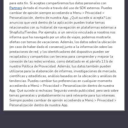
para este fin. Si aceptas compartiremos tus datos personales con
Partners
de todo el mundo a través del uso de SDK externos. Puedes
cambiar de opinión siempre accediendo a Menu > Privacidad >
Personalización, dentro de nuestra App. ¿Qué sucede si acepta? Los
anuncios que verá dentro de la aplicación pueden tratar temas
relacionados con su historial de navegación en plataformas externas a
Shopfully/Tiendeo. Por ejemplo, si un servicio vinculado a nosotros nos
informa que ha navegado por un sitio de viajes, podemos mostrarle
ofertas con temas de vacaciones. Además, los datos sobre la ubicación
(en caso de haber dado el consenso) junto a la información sobre las
prestaciones de red, y los identificadores del dispositivo pueden ser
recopilados y compartidos con terceros para comprender y mejorar la
conexión de las redes wireless, como detallado en el párrafo 13.b de
nuestra Política de Provacidad. Además, tus datos también pueden
utilizarse para la elaboración de informes, investigaciones de mercado,
científicas y estadísticas, análisis basados en la ubicación y análisis de
tendencias. Puedes cambiar tus preferencias en cualquier momento
accediendo a Menú > Privacidad > Personalización dentro de nuestra
App. Qué sucede si rechazas: Seguirás viendo publicidad, pero será sobre
temas generales y probablemente no será relevante para tus intereses.
Siempre puedes cambiar de opinión accediendo a Menú > Privacidad >
Personalización dentro de nuestra App.
Tanto nosotros como nuestros asociados tratamos los
datos para proporcionar:
Utilizar datos de localización geográfica precisa. Analizar activamente