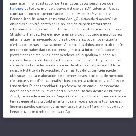
para este fin. Si aceptas compartiremos tus datos personales con
Partners
de todo el mundo a través del uso de SDK externos. Puedes
cambiar de opinión siempre accediendo a Menu > Privacidad >
Personalización, dentro de nuestra App. ¿Qué sucede si acepta? Los
anuncios que verá dentro de la aplicación pueden tratar temas
relacionados con su historial de navegación en plataformas externas a
Shopfully/Tiendeo. Por ejemplo, si un servicio vinculado a nosotros nos
informa que ha navegado por un sitio de viajes, podemos mostrarle
ofertas con temas de vacaciones. Además, los datos sobre la ubicación
(en caso de haber dado el consenso) junto a la información sobre las
prestaciones de red, y los identificadores del dispositivo pueden ser
recopilados y compartidos con terceros para comprender y mejorar la
conexión de las redes wireless, como detallado en el párrafo 13.b de
nuestra Política de Provacidad. Además, tus datos también pueden
utilizarse para la elaboración de informes, investigaciones de mercado,
científicas y estadísticas, análisis basados en la ubicación y análisis de
tendencias. Puedes cambiar tus preferencias en cualquier momento
accediendo a Menú > Privacidad > Personalización dentro de nuestra
App. Qué sucede si rechazas: Seguirás viendo publicidad, pero será sobre
temas generales y probablemente no será relevante para tus intereses.
Siempre puedes cambiar de opinión accediendo a Menú > Privacidad >
Personalización dentro de nuestra App.
Tanto nosotros como nuestros asociados tratamos los
datos para proporcionar:
Utilizar datos de localización geográfica precisa. Analizar activamente