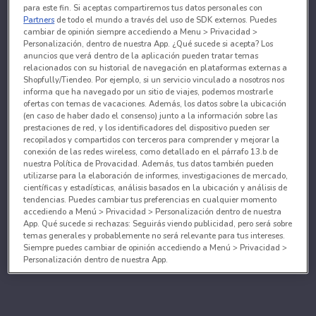
para este fin. Si aceptas compartiremos tus datos personales con
Partners
de todo el mundo a través del uso de SDK externos. Puedes
cambiar de opinión siempre accediendo a Menu > Privacidad >
Personalización, dentro de nuestra App. ¿Qué sucede si acepta? Los
anuncios que verá dentro de la aplicación pueden tratar temas
relacionados con su historial de navegación en plataformas externas a
Shopfully/Tiendeo. Por ejemplo, si un servicio vinculado a nosotros nos
informa que ha navegado por un sitio de viajes, podemos mostrarle
ofertas con temas de vacaciones. Además, los datos sobre la ubicación
(en caso de haber dado el consenso) junto a la información sobre las
prestaciones de red, y los identificadores del dispositivo pueden ser
recopilados y compartidos con terceros para comprender y mejorar la
conexión de las redes wireless, como detallado en el párrafo 13.b de
nuestra Política de Provacidad. Además, tus datos también pueden
utilizarse para la elaboración de informes, investigaciones de mercado,
científicas y estadísticas, análisis basados en la ubicación y análisis de
tendencias. Puedes cambiar tus preferencias en cualquier momento
accediendo a Menú > Privacidad > Personalización dentro de nuestra
App. Qué sucede si rechazas: Seguirás viendo publicidad, pero será sobre
temas generales y probablemente no será relevante para tus intereses.
Siempre puedes cambiar de opinión accediendo a Menú > Privacidad >
Personalización dentro de nuestra App.
Tanto nosotros como nuestros asociados tratamos los
datos para proporcionar:
Utilizar datos de localización geográfica precisa. Analizar activamente