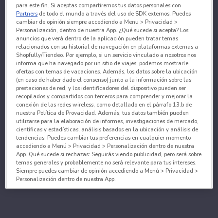
para este fin. Si aceptas compartiremos tus datos personales con
Partners
de todo el mundo a través del uso de SDK externos. Puedes
cambiar de opinión siempre accediendo a Menu > Privacidad >
Personalización, dentro de nuestra App. ¿Qué sucede si acepta? Los
anuncios que verá dentro de la aplicación pueden tratar temas
relacionados con su historial de navegación en plataformas externas a
Shopfully/Tiendeo. Por ejemplo, si un servicio vinculado a nosotros nos
informa que ha navegado por un sitio de viajes, podemos mostrarle
ofertas con temas de vacaciones. Además, los datos sobre la ubicación
(en caso de haber dado el consenso) junto a la información sobre las
prestaciones de red, y los identificadores del dispositivo pueden ser
recopilados y compartidos con terceros para comprender y mejorar la
conexión de las redes wireless, como detallado en el párrafo 13.b de
nuestra Política de Provacidad. Además, tus datos también pueden
utilizarse para la elaboración de informes, investigaciones de mercado,
científicas y estadísticas, análisis basados en la ubicación y análisis de
tendencias. Puedes cambiar tus preferencias en cualquier momento
accediendo a Menú > Privacidad > Personalización dentro de nuestra
App. Qué sucede si rechazas: Seguirás viendo publicidad, pero será sobre
temas generales y probablemente no será relevante para tus intereses.
Siempre puedes cambiar de opinión accediendo a Menú > Privacidad >
Personalización dentro de nuestra App.
Tanto nosotros como nuestros asociados tratamos los
datos para proporcionar:
Utilizar datos de localización geográfica precisa. Analizar activamente