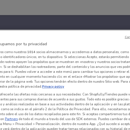
Con
upamos por tu privacidad
ros como nuestros
1014
socios almacenamos y accedemos a datos personales, como 
 identificadores únicos, en tu dispositivo. Si seleccionas Acepto, estarás permitiendo
de rastreo apoyen los propósitos que se muestran en «nosotros y nuestros socios trat
». Si se deshabilitan los rastreadores, parte del contenido y los anuncios que ves podr
es para ti. Puedes volver a acceder a este menú para cambiar tus opciones o retirar el
nto en cualquier momento haciendo clic en el enlace «Mostrar los propósitos» que ap
erior de la página web. Tus opciones tendrán efecto dentro de nuestro Sitio web. Para
stra política de privacidad.
Privacy policy
ofrecerle las ofertas más cercanas a sus necesidades: Con Shopfully/Tiendeo puede v
vantes para sus compras diarias de acuerdo a sus gustos. Todo esto es posible gracias 
 y análisis realizados en base a sus actividades dentro de la aplicación y en las pl
como se indica en el párrafo 2 de la Política de Privacidad. Para ello, necesitamos s
to sobre el uso de los datos recopilados para este fin. Si aceptas compartiremos tus 
con
Partners
de todo el mundo a través del uso de SDK externos. Puedes cambiar de o
a Menu > Privacidad > Personalización, dentro de nuestra App. ¿Qué sucede si acept
e verá dentro de la aplicación pueden tratar temas relacionados con su historial de