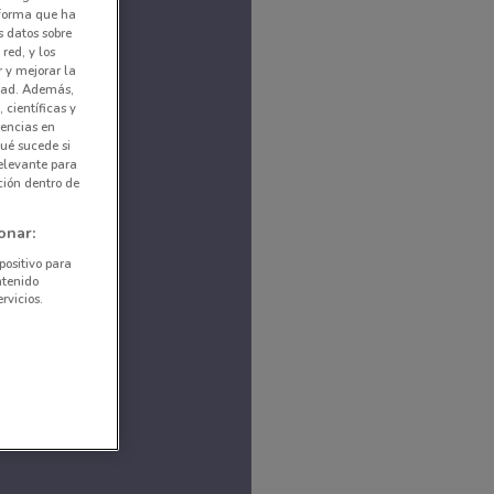
nforma que ha
s datos sobre
red, y los
r y mejorar la
idad. Además,
 científicas y
rencias en
ué sucede si
elevante para
ción dentro de
onar:
positivo para
ntenido
rvicios.