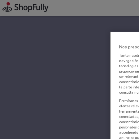
Nos preoc
Tanto nosot
navegación o
tecnologías 
proporcionar
ser relevant
consentimie
la parte inf
consulta nue
Permítanos 
ofertas rele
herramientas
conectadas, 
consentimien
personales 
accediendo 
anuncios qu