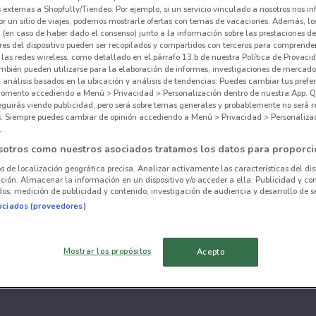
externas a Shopfully/Tiendeo. Por ejemplo, si un servicio vinculado a nosotros nos i
r un sitio de viajes, podemos mostrarle ofertas con temas de vacaciones. Además, lo
 (en caso de haber dado el consenso) junto a la información sobre las prestaciones de 
res del dispositivo pueden ser recopilados y compartidos con terceros para comprende
 las redes wireless, como detallado en el párrafo 13.b de nuestra Política de Provac
mbién pueden utilizarse para la elaboración de informes, investigaciones de mercado,
, análisis basados en la ubicación y análisis de tendencias. Puedes cambiar tus prefe
omento accediendo a Menú > Privacidad > Personalización dentro de nuestra App. Q
eguirás viendo publicidad, pero será sobre temas generales y probablemente no será r
es. Siempre puedes cambiar de opinión accediendo a Menú > Privacidad > Personaliza
.
sotros como nuestros asociados tratamos los datos para proporci
os de localización geográfica precisa. Analizar activamente las características del dis
ación. Almacenar la información en un dispositivo y/o acceder a ella. Publicidad y co
os, medición de publicidad y contenido, investigación de audiencia y desarrollo de se
ociados (proveedores)
Mostrar los propósitos
Acepto