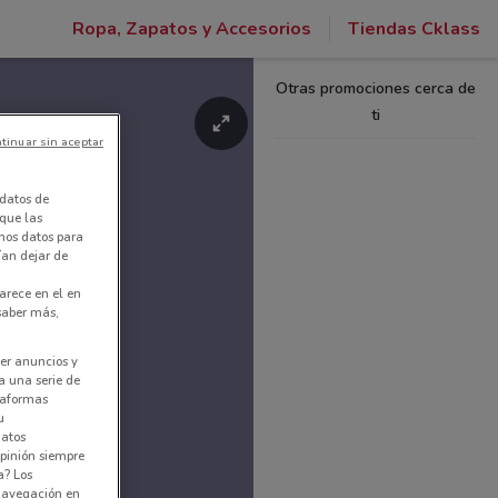
Ropa, Zapatos y Accesorios
Tiendas Cklass
Otras promociones cerca de
ti
tinuar sin aceptar
datos de
 que las
amos datos para
ían dejar de
arece en el en
 saber más,
er anuncios y
a una serie de
ataformas
u
datos
pinión siempre
a? Los
 navegación en