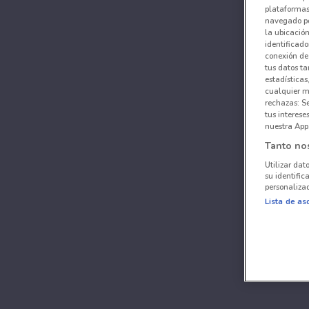
plataformas 
navegado po
la ubicación
identificado
conexión de
tus datos ta
estadísticas
cualquier m
rechazas: S
tus interes
nuestra App
Tanto no
Utilizar dat
su identific
personalizad
Lista de as