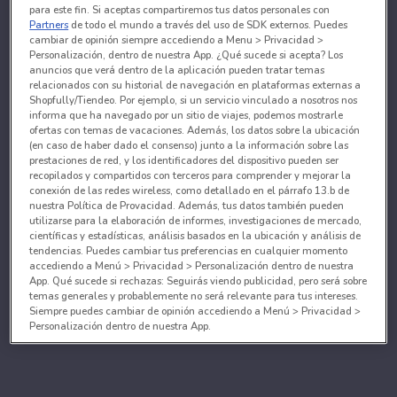
para este fin. Si aceptas compartiremos tus datos personales con
Partners
de todo el mundo a través del uso de SDK externos. Puedes
cambiar de opinión siempre accediendo a Menu > Privacidad >
Personalización, dentro de nuestra App. ¿Qué sucede si acepta? Los
anuncios que verá dentro de la aplicación pueden tratar temas
relacionados con su historial de navegación en plataformas externas a
Shopfully/Tiendeo. Por ejemplo, si un servicio vinculado a nosotros nos
informa que ha navegado por un sitio de viajes, podemos mostrarle
ofertas con temas de vacaciones. Además, los datos sobre la ubicación
(en caso de haber dado el consenso) junto a la información sobre las
prestaciones de red, y los identificadores del dispositivo pueden ser
recopilados y compartidos con terceros para comprender y mejorar la
conexión de las redes wireless, como detallado en el párrafo 13.b de
nuestra Política de Provacidad. Además, tus datos también pueden
utilizarse para la elaboración de informes, investigaciones de mercado,
científicas y estadísticas, análisis basados en la ubicación y análisis de
tendencias. Puedes cambiar tus preferencias en cualquier momento
accediendo a Menú > Privacidad > Personalización dentro de nuestra
App. Qué sucede si rechazas: Seguirás viendo publicidad, pero será sobre
temas generales y probablemente no será relevante para tus intereses.
Siempre puedes cambiar de opinión accediendo a Menú > Privacidad >
Personalización dentro de nuestra App.
Tanto nosotros como nuestros asociados tratamos los
datos para proporcionar:
Utilizar datos de localización geográfica precisa. Analizar activamente