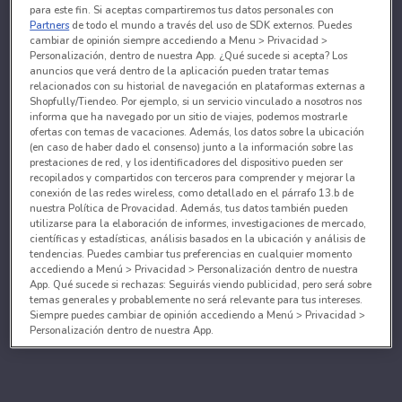
para este fin. Si aceptas compartiremos tus datos personales con
Partners
de todo el mundo a través del uso de SDK externos. Puedes
cambiar de opinión siempre accediendo a Menu > Privacidad >
Personalización, dentro de nuestra App. ¿Qué sucede si acepta? Los
anuncios que verá dentro de la aplicación pueden tratar temas
relacionados con su historial de navegación en plataformas externas a
Shopfully/Tiendeo. Por ejemplo, si un servicio vinculado a nosotros nos
informa que ha navegado por un sitio de viajes, podemos mostrarle
ofertas con temas de vacaciones. Además, los datos sobre la ubicación
(en caso de haber dado el consenso) junto a la información sobre las
prestaciones de red, y los identificadores del dispositivo pueden ser
recopilados y compartidos con terceros para comprender y mejorar la
conexión de las redes wireless, como detallado en el párrafo 13.b de
nuestra Política de Provacidad. Además, tus datos también pueden
utilizarse para la elaboración de informes, investigaciones de mercado,
científicas y estadísticas, análisis basados en la ubicación y análisis de
tendencias. Puedes cambiar tus preferencias en cualquier momento
accediendo a Menú > Privacidad > Personalización dentro de nuestra
App. Qué sucede si rechazas: Seguirás viendo publicidad, pero será sobre
temas generales y probablemente no será relevante para tus intereses.
Siempre puedes cambiar de opinión accediendo a Menú > Privacidad >
Personalización dentro de nuestra App.
Tanto nosotros como nuestros asociados tratamos los
datos para proporcionar:
Utilizar datos de localización geográfica precisa. Analizar activamente