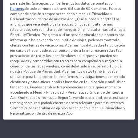
para este fin. Si aceptas compartiremos tus datos personales con
Partners
de todo el mundo a través del uso de SDK externos. Puedes
cambiar de opinión siempre accediendo a Menu > Privacidad >
Personalización, dentro de nuestra App. ¿Qué sucede si acepta? Los
anuncios que verá dentro de la aplicación pueden tratar temas
relacionados con su historial de navegación en plataformas externas a
Shopfully/Tiendeo. Por ejemplo, si un servicio vinculado a nosotros nos
informa que ha navegado por un sitio de viajes, podemos mostrarle
ofertas con temas de vacaciones. Además, los datos sobre la ubicación
(en caso de haber dado el consenso) junto a la información sobre las
prestaciones de red, y los identificadores del dispositivo pueden ser
recopilados y compartidos con terceros para comprender y mejorar la
conexión de las redes wireless, como detallado en el párrafo 13.b de
nuestra Política de Provacidad. Además, tus datos también pueden
utilizarse para la elaboración de informes, investigaciones de mercado,
científicas y estadísticas, análisis basados en la ubicación y análisis de
tendencias. Puedes cambiar tus preferencias en cualquier momento
accediendo a Menú > Privacidad > Personalización dentro de nuestra
App. Qué sucede si rechazas: Seguirás viendo publicidad, pero será sobre
temas generales y probablemente no será relevante para tus intereses.
Siempre puedes cambiar de opinión accediendo a Menú > Privacidad >
Personalización dentro de nuestra App.
Tanto nosotros como nuestros asociados tratamos los
datos para proporcionar:
Utilizar datos de localización geográfica precisa. Analizar activamente