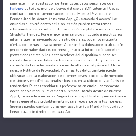
para este fin. Si aceptas compartiremos tus datos personales con
Partners
de todo el mundo a través del uso de SDK externos. Puedes
cambiar de opinión siempre accediendo a Menu > Privacidad >
Personalización, dentro de nuestra App. ¿Qué sucede si acepta? Los
anuncios que verá dentro de la aplicación pueden tratar temas
relacionados con su historial de navegación en plataformas externas a
Shopfully/Tiendeo. Por ejemplo, si un servicio vinculado a nosotros nos
informa que ha navegado por un sitio de viajes, podemos mostrarle
ofertas con temas de vacaciones. Además, los datos sobre la ubicación
(en caso de haber dado el consenso) junto a la información sobre las
prestaciones de red, y los identificadores del dispositivo pueden ser
recopilados y compartidos con terceros para comprender y mejorar la
conexión de las redes wireless, como detallado en el párrafo 13.b de
nuestra Política de Provacidad. Además, tus datos también pueden
utilizarse para la elaboración de informes, investigaciones de mercado,
científicas y estadísticas, análisis basados en la ubicación y análisis de
tendencias. Puedes cambiar tus preferencias en cualquier momento
accediendo a Menú > Privacidad > Personalización dentro de nuestra
App. Qué sucede si rechazas: Seguirás viendo publicidad, pero será sobre
temas generales y probablemente no será relevante para tus intereses.
Siempre puedes cambiar de opinión accediendo a Menú > Privacidad >
Personalización dentro de nuestra App.
Tanto nosotros como nuestros asociados tratamos los
datos para proporcionar:
Utilizar datos de localización geográfica precisa. Analizar activamente