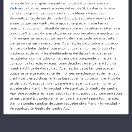
para este fin. Si aceptas compartiremos tus datos personales con
Partners
de todo el mundo a través del uso de SDK externos. Puedes
cambiar de opinión siempre accediendo a Menu > Privacidad >
Personalización, dentro de nuestra App. ¿Qué sucede si acepta? Los
anuncios que verá dentro de la aplicación pueden tratar temas
relacionados con su historial de navegación en plataformas externas a
Shopfully/Tiendeo. Por ejemplo, si un servicio vinculado a nosotros nos
informa que ha navegado por un sitio de viajes, podemos mostrarle
ofertas con temas de vacaciones. Además, los datos sobre la ubicación
(en caso de haber dado el consenso) junto a la información sobre las
prestaciones de red, y los identificadores del dispositivo pueden ser
recopilados y compartidos con terceros para comprender y mejorar la
conexión de las redes wireless, como detallado en el párrafo 13.b de
nuestra Política de Provacidad. Además, tus datos también pueden
utilizarse para la elaboración de informes, investigaciones de mercado,
científicas y estadísticas, análisis basados en la ubicación y análisis de
tendencias. Puedes cambiar tus preferencias en cualquier momento
accediendo a Menú > Privacidad > Personalización dentro de nuestra
App. Qué sucede si rechazas: Seguirás viendo publicidad, pero será sobre
temas generales y probablemente no será relevante para tus intereses.
Siempre puedes cambiar de opinión accediendo a Menú > Privacidad >
Personalización dentro de nuestra App.
Tanto nosotros como nuestros asociados tratamos los
datos para proporcionar:
Utilizar datos de localización geográfica precisa. Analizar activamente