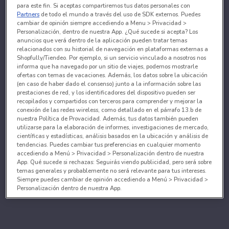
para este fin. Si aceptas compartiremos tus datos personales con
Partners
de todo el mundo a través del uso de SDK externos. Puedes
cambiar de opinión siempre accediendo a Menu > Privacidad >
Personalización, dentro de nuestra App. ¿Qué sucede si acepta? Los
anuncios que verá dentro de la aplicación pueden tratar temas
relacionados con su historial de navegación en plataformas externas a
Shopfully/Tiendeo. Por ejemplo, si un servicio vinculado a nosotros nos
informa que ha navegado por un sitio de viajes, podemos mostrarle
ofertas con temas de vacaciones. Además, los datos sobre la ubicación
(en caso de haber dado el consenso) junto a la información sobre las
prestaciones de red, y los identificadores del dispositivo pueden ser
recopilados y compartidos con terceros para comprender y mejorar la
conexión de las redes wireless, como detallado en el párrafo 13.b de
nuestra Política de Provacidad. Además, tus datos también pueden
utilizarse para la elaboración de informes, investigaciones de mercado,
científicas y estadísticas, análisis basados en la ubicación y análisis de
tendencias. Puedes cambiar tus preferencias en cualquier momento
accediendo a Menú > Privacidad > Personalización dentro de nuestra
App. Qué sucede si rechazas: Seguirás viendo publicidad, pero será sobre
temas generales y probablemente no será relevante para tus intereses.
Siempre puedes cambiar de opinión accediendo a Menú > Privacidad >
Personalización dentro de nuestra App.
Tanto nosotros como nuestros asociados tratamos los
datos para proporcionar:
Utilizar datos de localización geográfica precisa. Analizar activamente