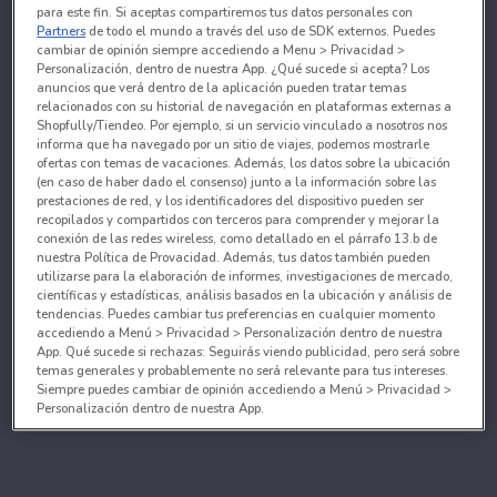
para este fin. Si aceptas compartiremos tus datos personales con
Partners
de todo el mundo a través del uso de SDK externos. Puedes
cambiar de opinión siempre accediendo a Menu > Privacidad >
Personalización, dentro de nuestra App. ¿Qué sucede si acepta? Los
anuncios que verá dentro de la aplicación pueden tratar temas
relacionados con su historial de navegación en plataformas externas a
Shopfully/Tiendeo. Por ejemplo, si un servicio vinculado a nosotros nos
informa que ha navegado por un sitio de viajes, podemos mostrarle
ofertas con temas de vacaciones. Además, los datos sobre la ubicación
(en caso de haber dado el consenso) junto a la información sobre las
prestaciones de red, y los identificadores del dispositivo pueden ser
recopilados y compartidos con terceros para comprender y mejorar la
conexión de las redes wireless, como detallado en el párrafo 13.b de
nuestra Política de Provacidad. Además, tus datos también pueden
utilizarse para la elaboración de informes, investigaciones de mercado,
científicas y estadísticas, análisis basados en la ubicación y análisis de
tendencias. Puedes cambiar tus preferencias en cualquier momento
accediendo a Menú > Privacidad > Personalización dentro de nuestra
App. Qué sucede si rechazas: Seguirás viendo publicidad, pero será sobre
temas generales y probablemente no será relevante para tus intereses.
Siempre puedes cambiar de opinión accediendo a Menú > Privacidad >
Personalización dentro de nuestra App.
Tanto nosotros como nuestros asociados tratamos los
datos para proporcionar:
Utilizar datos de localización geográfica precisa. Analizar activamente