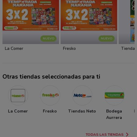
NUEVO
NUEVO
La Comer
Fresko
Tiendas
Otras tiendas seleccionadas para ti
La Comer
Fresko
Tiendas Neto
Bodega
P
Aurrera
TODAS LAS TIENDAS