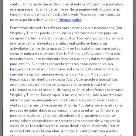
Cklass
Cklass
cualquier momento haciendo clic en el enlace «Mostrar los propósitos»
que aparece en el en la parte inferior de la página web. Tus opciones
Inicio 01/09
10.4 km
Caduca el 31/12
10.4 km
tendrán efecto dentro de nuestro Sitio web. Para saber más, consulta
nuestra política de privacidad.
Privacy policy
Permítanos ofrecerle las ofertas más cercanas a sus necesidades: Con
Shopfully/Tiendeo puede ver anuncios y ofertas relevantes para sus
compras diarias de acuerdo a sus gustos. Todo esto es posible gracias a
una serie de herramientas y análisis realizados en base a sus
actividades dentro de la aplicación y en las plataformas conectadas,
como se indica en el párrafo 2 de la Política de Privacidad. Para ello,
necesitamos su consentimiento sobre el uso de los datos recopilados
para este fin. Si aceptas compartiremos tus datos personales con
Partners
de todo el mundo a través del uso de SDK externos. Puedes
cambiar de opinión siempre accediendo a Menu > Privacidad >
PRÓXIMAMENTE
PRÓXIMAMENTE
Personalización, dentro de nuestra App. ¿Qué sucede si acepta? Los
anuncios que verá dentro de la aplicación pueden tratar temas
Cklass
Cklass
relacionados con su historial de navegación en plataformas externas a
Shopfully/Tiendeo. Por ejemplo, si un servicio vinculado a nosotros nos
Inicio 01/09
10.4 km
Inicio 01/09
10.4 km
informa que ha navegado por un sitio de viajes, podemos mostrarle
ofertas con temas de vacaciones. Además, los datos sobre la ubicación
(en caso de haber dado el consenso) junto a la información sobre las
prestaciones de red, y los identificadores del dispositivo pueden ser
recopilados y compartidos con terceros para comprender y mejorar la
conexión de las redes wireless, como detallado en el párrafo 13.b de
nuestra Política de Provacidad. Además, tus datos también pueden