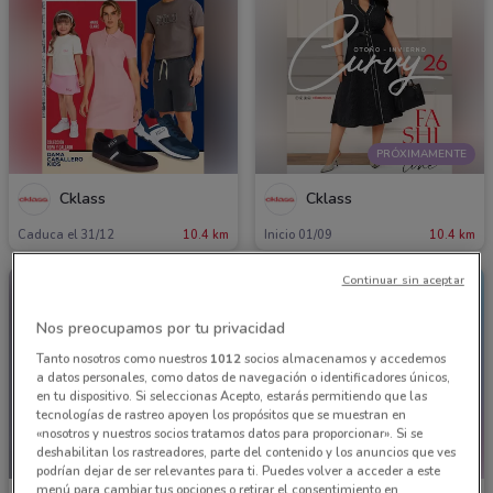
PRÓXIMAMENTE
Cklass
Cklass
Caduca el 31/12
10.4 km
Inicio 01/09
10.4 km
Continuar sin aceptar
Nos preocupamos por tu privacidad
Tanto nosotros como nuestros
1012
socios almacenamos y accedemos
a datos personales, como datos de navegación o identificadores únicos,
en tu dispositivo. Si seleccionas Acepto, estarás permitiendo que las
tecnologías de rastreo apoyen los propósitos que se muestran en
«nosotros y nuestros socios tratamos datos para proporcionar». Si se
deshabilitan los rastreadores, parte del contenido y los anuncios que ves
PRÓXIMAMENTE
podrían dejar de ser relevantes para ti. Puedes volver a acceder a este
menú para cambiar tus opciones o retirar el consentimiento en