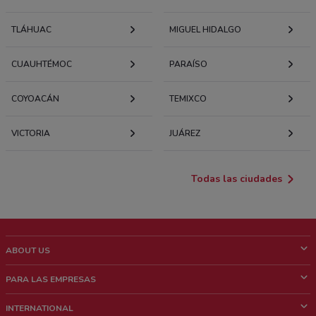
TLÁHUAC
MIGUEL HIDALGO
CUAUHTÉMOC
PARAÍSO
COYOACÁN
TEMIXCO
VICTORIA
JUÁREZ
Todas las ciudades
ABOUT US
¿Que es ShopFully?
PARA LAS EMPRESAS
¿Quiénes Somos?
¿Qué Hacemos?
INTERNATIONAL