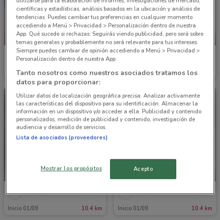
utilizarse para la elaboración de informes, investigaciones de mercado,
científicas y estadísticas, análisis basados en la ubicación y análisis de
tendencias. Puedes cambiar tus preferencias en cualquier momento
accediendo a Menú > Privacidad > Personalización dentro de nuestra
App. Qué sucede si rechazas: Seguirás viendo publicidad, pero será sobre
PRÓXIMAMENTE
PRÓXIMAMENTE
temas generales y probablemente no será relevante para tus intereses.
Siempre puedes cambiar de opinión accediendo a Menú > Privacidad >
Cklass
Cklass
Personalización dentro de nuestra App.
Tanto nosotros como nuestros asociados tratamos los
Inicio 01/09
10.4 km
Inicio 01/09
10.4 km
datos para proporcionar:
Utilizar datos de localización geográfica precisa. Analizar activamente
las características del dispositivo para su identificación. Almacenar la
información en un dispositivo y/o acceder a ella. Publicidad y contenido
personalizados, medición de publicidad y contenido, investigación de
audiencia y desarrollo de servicios.
Lista de asociados (proveedores)
Mostrar los propósitos
Acepto
PRÓXIMAMENTE
PRÓXIMAMENTE
Cklass
Cklass
Inicio 01/09
10.4 km
Inicio 01/09
10.4 km