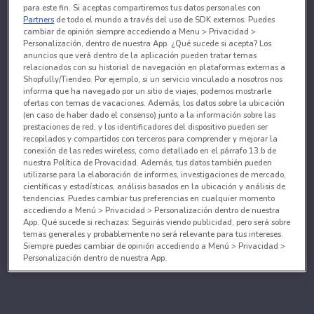
para este fin. Si aceptas compartiremos tus datos personales con
Partners
de todo el mundo a través del uso de SDK externos. Puedes
cambiar de opinión siempre accediendo a Menu > Privacidad >
Personalización, dentro de nuestra App. ¿Qué sucede si acepta? Los
anuncios que verá dentro de la aplicación pueden tratar temas
relacionados con su historial de navegación en plataformas externas a
Shopfully/Tiendeo. Por ejemplo, si un servicio vinculado a nosotros nos
informa que ha navegado por un sitio de viajes, podemos mostrarle
ofertas con temas de vacaciones. Además, los datos sobre la ubicación
(en caso de haber dado el consenso) junto a la información sobre las
prestaciones de red, y los identificadores del dispositivo pueden ser
recopilados y compartidos con terceros para comprender y mejorar la
conexión de las redes wireless, como detallado en el párrafo 13.b de
nuestra Política de Provacidad. Además, tus datos también pueden
utilizarse para la elaboración de informes, investigaciones de mercado,
científicas y estadísticas, análisis basados en la ubicación y análisis de
tendencias. Puedes cambiar tus preferencias en cualquier momento
accediendo a Menú > Privacidad > Personalización dentro de nuestra
App. Qué sucede si rechazas: Seguirás viendo publicidad, pero será sobre
temas generales y probablemente no será relevante para tus intereses.
Siempre puedes cambiar de opinión accediendo a Menú > Privacidad >
Personalización dentro de nuestra App.
Tanto nosotros como nuestros asociados tratamos los
datos para proporcionar:
Utilizar datos de localización geográfica precisa. Analizar activamente