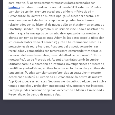
para este fin. Si aceptas compartiremos tus datos personales con
Partners
de todo el mundo a través del uso de SDK externos. Puedes
cambiar de opinión siempre accediendo a Menu > Privacidad >
Personalización, dentro de nuestra App. ¿Qué sucede si acepta? Los
anuncios que verá dentro de la aplicación pueden tratar temas
relacionados con su historial de navegación en plataformas externas a
Shopfully/Tiendeo. Por ejemplo, si un servicio vinculado a nosotros nos
informa que ha navegado por un sitio de viajes, podemos mostrarle
ofertas con temas de vacaciones. Además, los datos sobre la ubicación
(en caso de haber dado el consenso) junto a la información sobre las
prestaciones de red, y los identificadores del dispositivo pueden ser
recopilados y compartidos con terceros para comprender y mejorar la
conexión de las redes wireless, como detallado en el párrafo 13.b de
nuestra Política de Provacidad. Además, tus datos también pueden
utilizarse para la elaboración de informes, investigaciones de mercado,
científicas y estadísticas, análisis basados en la ubicación y análisis de
tendencias. Puedes cambiar tus preferencias en cualquier momento
accediendo a Menú > Privacidad > Personalización dentro de nuestra
App. Qué sucede si rechazas: Seguirás viendo publicidad, pero será sobre
temas generales y probablemente no será relevante para tus intereses.
Siempre puedes cambiar de opinión accediendo a Menú > Privacidad >
Personalización dentro de nuestra App.
Tanto nosotros como nuestros asociados tratamos los
datos para proporcionar:
Utilizar datos de localización geográfica precisa. Analizar activamente