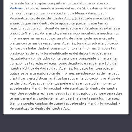
para este fin. Si aceptas compartiremos tus datos personales con
Partners
de todo el mundo a través del uso de SDK externos. Puedes
cambiar de opinión siempre accediendo a Menu > Privacidad >
Personalización, dentro de nuestra App. ¿Qué sucede si acepta? Los
anuncios que verá dentro de la aplicación pueden tratar temas
relacionados con su historial de navegación en plataformas externas a
Shopfully/Tiendeo. Por ejemplo, si un servicio vinculado a nosotros nos
informa que ha navegado por un sitio de viajes, podemos mostrarle
ofertas con temas de vacaciones. Además, los datos sobre la ubicación
(en caso de haber dado el consenso) junto a la información sobre las
prestaciones de red, y los identificadores del dispositivo pueden ser
recopilados y compartidos con terceros para comprender y mejorar la
conexión de las redes wireless, como detallado en el párrafo 13.b de
nuestra Política de Provacidad. Además, tus datos también pueden
utilizarse para la elaboración de informes, investigaciones de mercado,
científicas y estadísticas, análisis basados en la ubicación y análisis de
tendencias. Puedes cambiar tus preferencias en cualquier momento
accediendo a Menú > Privacidad > Personalización dentro de nuestra
App. Qué sucede si rechazas: Seguirás viendo publicidad, pero será sobre
temas generales y probablemente no será relevante para tus intereses.
Siempre puedes cambiar de opinión accediendo a Menú > Privacidad >
Personalización dentro de nuestra App.
Tanto nosotros como nuestros asociados tratamos los
datos para proporcionar:
Utilizar datos de localización geográfica precisa. Analizar activamente