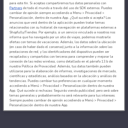
para este fin. Si aceptas compartiremos tus datos personales con
Partners
de todo el mundo a través del uso de SDK externos. Puedes
cambiar de opinión siempre accediendo a Menu > Privacidad >
Personalización, dentro de nuestra App. ¿Qué sucede si acepta? Los
anuncios que verá dentro de la aplicación pueden tratar temas
relacionados con su historial de navegación en plataformas externas a
Shopfully/Tiendeo. Por ejemplo, si un servicio vinculado a nosotros nos
informa que ha navegado por un sitio de viajes, podemos mostrarle
ofertas con temas de vacaciones. Además, los datos sobre la ubicación
(en caso de haber dado el consenso) junto a la información sobre las
prestaciones de red, y los identificadores del dispositivo pueden ser
recopilados y compartidos con terceros para comprender y mejorar la
conexión de las redes wireless, como detallado en el párrafo 13.b de
nuestra Política de Provacidad. Además, tus datos también pueden
utilizarse para la elaboración de informes, investigaciones de mercado,
científicas y estadísticas, análisis basados en la ubicación y análisis de
tendencias. Puedes cambiar tus preferencias en cualquier momento
accediendo a Menú > Privacidad > Personalización dentro de nuestra
App. Qué sucede si rechazas: Seguirás viendo publicidad, pero será sobre
temas generales y probablemente no será relevante para tus intereses.
Siempre puedes cambiar de opinión accediendo a Menú > Privacidad >
Personalización dentro de nuestra App.
Tanto nosotros como nuestros asociados tratamos los
datos para proporcionar:
Utilizar datos de localización geográfica precisa. Analizar activamente