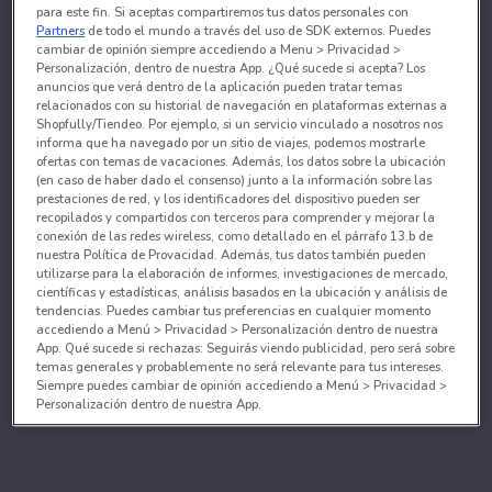
para este fin. Si aceptas compartiremos tus datos personales con
Partners
de todo el mundo a través del uso de SDK externos. Puedes
cambiar de opinión siempre accediendo a Menu > Privacidad >
Personalización, dentro de nuestra App. ¿Qué sucede si acepta? Los
anuncios que verá dentro de la aplicación pueden tratar temas
relacionados con su historial de navegación en plataformas externas a
Shopfully/Tiendeo. Por ejemplo, si un servicio vinculado a nosotros nos
informa que ha navegado por un sitio de viajes, podemos mostrarle
ofertas con temas de vacaciones. Además, los datos sobre la ubicación
(en caso de haber dado el consenso) junto a la información sobre las
prestaciones de red, y los identificadores del dispositivo pueden ser
recopilados y compartidos con terceros para comprender y mejorar la
conexión de las redes wireless, como detallado en el párrafo 13.b de
nuestra Política de Provacidad. Además, tus datos también pueden
utilizarse para la elaboración de informes, investigaciones de mercado,
científicas y estadísticas, análisis basados en la ubicación y análisis de
tendencias. Puedes cambiar tus preferencias en cualquier momento
accediendo a Menú > Privacidad > Personalización dentro de nuestra
App. Qué sucede si rechazas: Seguirás viendo publicidad, pero será sobre
temas generales y probablemente no será relevante para tus intereses.
Siempre puedes cambiar de opinión accediendo a Menú > Privacidad >
Personalización dentro de nuestra App.
Tanto nosotros como nuestros asociados tratamos los
datos para proporcionar:
Utilizar datos de localización geográfica precisa. Analizar activamente