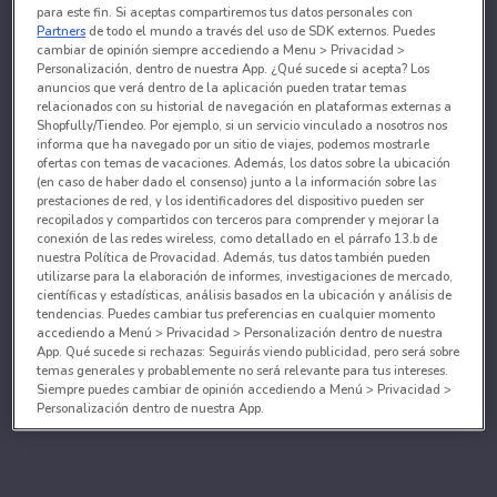
para este fin. Si aceptas compartiremos tus datos personales con
Partners
de todo el mundo a través del uso de SDK externos. Puedes
cambiar de opinión siempre accediendo a Menu > Privacidad >
Personalización, dentro de nuestra App. ¿Qué sucede si acepta? Los
anuncios que verá dentro de la aplicación pueden tratar temas
relacionados con su historial de navegación en plataformas externas a
Shopfully/Tiendeo. Por ejemplo, si un servicio vinculado a nosotros nos
informa que ha navegado por un sitio de viajes, podemos mostrarle
ofertas con temas de vacaciones. Además, los datos sobre la ubicación
(en caso de haber dado el consenso) junto a la información sobre las
prestaciones de red, y los identificadores del dispositivo pueden ser
recopilados y compartidos con terceros para comprender y mejorar la
conexión de las redes wireless, como detallado en el párrafo 13.b de
nuestra Política de Provacidad. Además, tus datos también pueden
utilizarse para la elaboración de informes, investigaciones de mercado,
científicas y estadísticas, análisis basados en la ubicación y análisis de
tendencias. Puedes cambiar tus preferencias en cualquier momento
accediendo a Menú > Privacidad > Personalización dentro de nuestra
App. Qué sucede si rechazas: Seguirás viendo publicidad, pero será sobre
temas generales y probablemente no será relevante para tus intereses.
Siempre puedes cambiar de opinión accediendo a Menú > Privacidad >
Personalización dentro de nuestra App.
Tanto nosotros como nuestros asociados tratamos los
datos para proporcionar:
Utilizar datos de localización geográfica precisa. Analizar activamente