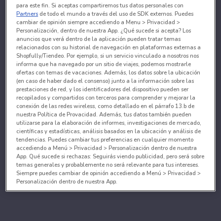
para este fin. Si aceptas compartiremos tus datos personales con
Partners
de todo el mundo a través del uso de SDK externos. Puedes
cambiar de opinión siempre accediendo a Menu > Privacidad >
Personalización, dentro de nuestra App. ¿Qué sucede si acepta? Los
anuncios que verá dentro de la aplicación pueden tratar temas
relacionados con su historial de navegación en plataformas externas a
Shopfully/Tiendeo. Por ejemplo, si un servicio vinculado a nosotros nos
informa que ha navegado por un sitio de viajes, podemos mostrarle
ofertas con temas de vacaciones. Además, los datos sobre la ubicación
(en caso de haber dado el consenso) junto a la información sobre las
prestaciones de red, y los identificadores del dispositivo pueden ser
recopilados y compartidos con terceros para comprender y mejorar la
conexión de las redes wireless, como detallado en el párrafo 13.b de
nuestra Política de Provacidad. Además, tus datos también pueden
utilizarse para la elaboración de informes, investigaciones de mercado,
científicas y estadísticas, análisis basados en la ubicación y análisis de
tendencias. Puedes cambiar tus preferencias en cualquier momento
accediendo a Menú > Privacidad > Personalización dentro de nuestra
App. Qué sucede si rechazas: Seguirás viendo publicidad, pero será sobre
temas generales y probablemente no será relevante para tus intereses.
Siempre puedes cambiar de opinión accediendo a Menú > Privacidad >
Personalización dentro de nuestra App.
Tanto nosotros como nuestros asociados tratamos los
datos para proporcionar:
Utilizar datos de localización geográfica precisa. Analizar activamente