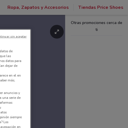
Ropa, Zapatos y Accesorios
Tiendas Price Shoes
Otras promociones cerca de
ti
tinuar sin aceptar
datos de
 que las
amos datos para
ían dejar de
arece en el en
 saber más,
er anuncios y
a una serie de
ataformas
u
datos
pinión siempre
a? Los
 navegación en