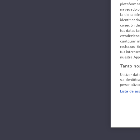
plataformas 
navegado po
la ubicación
identificado
conexión de
tus datos ta
estadísticas
cualquier m
rechazas: S
tus interes
nuestra App
Tanto no
Utilizar dat
su identific
personalizad
Lista de as