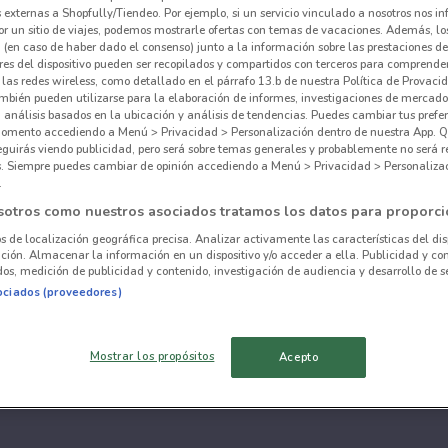
externas a Shopfully/Tiendeo. Por ejemplo, si un servicio vinculado a nosotros nos i
r un sitio de viajes, podemos mostrarle ofertas con temas de vacaciones. Además, lo
 (en caso de haber dado el consenso) junto a la información sobre las prestaciones de 
res del dispositivo pueden ser recopilados y compartidos con terceros para comprende
 las redes wireless, como detallado en el párrafo 13.b de nuestra Política de Provac
mbién pueden utilizarse para la elaboración de informes, investigaciones de mercado,
, análisis basados en la ubicación y análisis de tendencias. Puedes cambiar tus prefe
omento accediendo a Menú > Privacidad > Personalización dentro de nuestra App. Q
eguirás viendo publicidad, pero será sobre temas generales y probablemente no será r
es. Siempre puedes cambiar de opinión accediendo a Menú > Privacidad > Personaliza
.
sotros como nuestros asociados tratamos los datos para proporci
os de localización geográfica precisa. Analizar activamente las características del dis
ación. Almacenar la información en un dispositivo y/o acceder a ella. Publicidad y co
os, medición de publicidad y contenido, investigación de audiencia y desarrollo de se
ociados (proveedores)
Mostrar los propósitos
Acepto