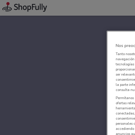
Nos preoc
Tanto nosot
navegación o
tecnologías 
proporcionar
ser relevant
consentimie
la parte inf
consulta nue
Permítanos 
ofertas rele
herramientas
conectadas, 
consentimien
personales 
accediendo 
anuncios qu