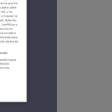
nforma que ha
s datos sobre
red, y los
r y mejorar la
idad. Además,
 científicas y
rencias en
ué sucede si
elevante para
ción dentro de
onar:
positivo para
ntenido
rvicios.