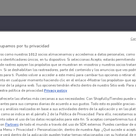
Con
upamos por tu privacidad
ros como nuestros
1012
socios almacenamos y accedemos a datos personales, como 
 identificadores únicos, en tu dispositivo. Si seleccionas Acepto, estarás permitiendo
de rastreo apoyen los propósitos que se muestran en «nosotros y nuestros socios trat
». Si se deshabilitan los rastreadores, parte del contenido y los anuncios que ves podr
es para ti. Puedes volver a acceder a este menú para cambiar tus opciones o retirar el
nto en cualquier momento haciendo clic en el enlace «Mostrar los propósitos» que ap
erior de la página web. Tus opciones tendrán efecto dentro de nuestro Sitio web. Para
stra política de privacidad.
Privacy policy
ofrecerle las ofertas más cercanas a sus necesidades: Con Shopfully/Tiendeo puede v
vantes para sus compras diarias de acuerdo a sus gustos. Todo esto es posible gracias 
 y análisis realizados en base a sus actividades dentro de la aplicación y en las pl
como se indica en el párrafo 2 de la Política de Privacidad. Para ello, necesitamos s
to sobre el uso de los datos recopilados para este fin. Si aceptas compartiremos tus 
con
Partners
de todo el mundo a través del uso de SDK externos. Puedes cambiar de o
a Menu > Privacidad > Personalización, dentro de nuestra App. ¿Qué sucede si acept
e verá dentro de la aplicación pueden tratar temas relacionados con su historial de