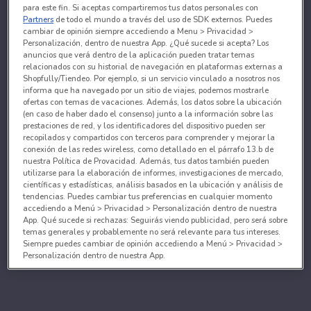
para este fin. Si aceptas compartiremos tus datos personales con
Partners
de todo el mundo a través del uso de SDK externos. Puedes
cambiar de opinión siempre accediendo a Menu > Privacidad >
Personalización, dentro de nuestra App. ¿Qué sucede si acepta? Los
anuncios que verá dentro de la aplicación pueden tratar temas
relacionados con su historial de navegación en plataformas externas a
Shopfully/Tiendeo. Por ejemplo, si un servicio vinculado a nosotros nos
informa que ha navegado por un sitio de viajes, podemos mostrarle
ofertas con temas de vacaciones. Además, los datos sobre la ubicación
(en caso de haber dado el consenso) junto a la información sobre las
prestaciones de red, y los identificadores del dispositivo pueden ser
recopilados y compartidos con terceros para comprender y mejorar la
conexión de las redes wireless, como detallado en el párrafo 13.b de
nuestra Política de Provacidad. Además, tus datos también pueden
utilizarse para la elaboración de informes, investigaciones de mercado,
científicas y estadísticas, análisis basados en la ubicación y análisis de
tendencias. Puedes cambiar tus preferencias en cualquier momento
accediendo a Menú > Privacidad > Personalización dentro de nuestra
App. Qué sucede si rechazas: Seguirás viendo publicidad, pero será sobre
temas generales y probablemente no será relevante para tus intereses.
Siempre puedes cambiar de opinión accediendo a Menú > Privacidad >
Personalización dentro de nuestra App.
Tanto nosotros como nuestros asociados tratamos los
datos para proporcionar:
Utilizar datos de localización geográfica precisa. Analizar activamente