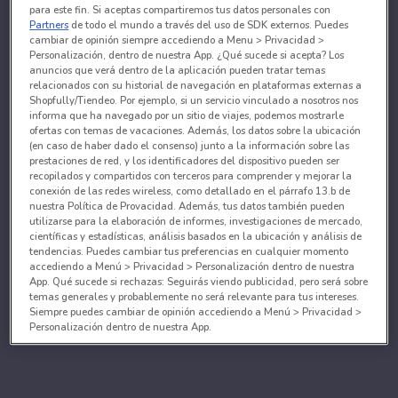
para este fin. Si aceptas compartiremos tus datos personales con
Partners
de todo el mundo a través del uso de SDK externos. Puedes
cambiar de opinión siempre accediendo a Menu > Privacidad >
Personalización, dentro de nuestra App. ¿Qué sucede si acepta? Los
anuncios que verá dentro de la aplicación pueden tratar temas
relacionados con su historial de navegación en plataformas externas a
Shopfully/Tiendeo. Por ejemplo, si un servicio vinculado a nosotros nos
informa que ha navegado por un sitio de viajes, podemos mostrarle
ofertas con temas de vacaciones. Además, los datos sobre la ubicación
(en caso de haber dado el consenso) junto a la información sobre las
prestaciones de red, y los identificadores del dispositivo pueden ser
recopilados y compartidos con terceros para comprender y mejorar la
conexión de las redes wireless, como detallado en el párrafo 13.b de
nuestra Política de Provacidad. Además, tus datos también pueden
utilizarse para la elaboración de informes, investigaciones de mercado,
científicas y estadísticas, análisis basados en la ubicación y análisis de
tendencias. Puedes cambiar tus preferencias en cualquier momento
accediendo a Menú > Privacidad > Personalización dentro de nuestra
App. Qué sucede si rechazas: Seguirás viendo publicidad, pero será sobre
temas generales y probablemente no será relevante para tus intereses.
Siempre puedes cambiar de opinión accediendo a Menú > Privacidad >
Personalización dentro de nuestra App.
Tanto nosotros como nuestros asociados tratamos los
datos para proporcionar:
Utilizar datos de localización geográfica precisa. Analizar activamente