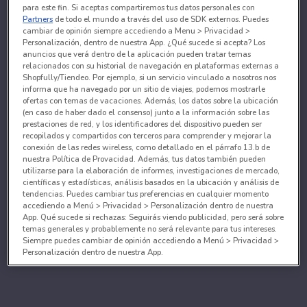
para este fin. Si aceptas compartiremos tus datos personales con
Partners
de todo el mundo a través del uso de SDK externos. Puedes
cambiar de opinión siempre accediendo a Menu > Privacidad >
Personalización, dentro de nuestra App. ¿Qué sucede si acepta? Los
anuncios que verá dentro de la aplicación pueden tratar temas
relacionados con su historial de navegación en plataformas externas a
Shopfully/Tiendeo. Por ejemplo, si un servicio vinculado a nosotros nos
informa que ha navegado por un sitio de viajes, podemos mostrarle
ofertas con temas de vacaciones. Además, los datos sobre la ubicación
(en caso de haber dado el consenso) junto a la información sobre las
prestaciones de red, y los identificadores del dispositivo pueden ser
recopilados y compartidos con terceros para comprender y mejorar la
conexión de las redes wireless, como detallado en el párrafo 13.b de
nuestra Política de Provacidad. Además, tus datos también pueden
utilizarse para la elaboración de informes, investigaciones de mercado,
científicas y estadísticas, análisis basados en la ubicación y análisis de
tendencias. Puedes cambiar tus preferencias en cualquier momento
accediendo a Menú > Privacidad > Personalización dentro de nuestra
App. Qué sucede si rechazas: Seguirás viendo publicidad, pero será sobre
temas generales y probablemente no será relevante para tus intereses.
Siempre puedes cambiar de opinión accediendo a Menú > Privacidad >
Personalización dentro de nuestra App.
Tanto nosotros como nuestros asociados tratamos los
datos para proporcionar:
Utilizar datos de localización geográfica precisa. Analizar activamente