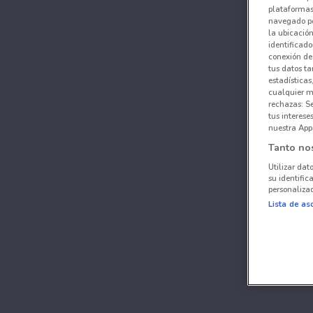
plataformas 
navegado po
la ubicación
identificado
conexión de
tus datos ta
estadísticas
cualquier m
rechazas: S
tus interes
nuestra App
Tanto no
Utilizar dat
su identific
personalizad
Lista de as