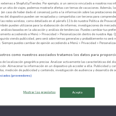
externas a Shopfully/Tiendeo. Por ejemplo, si un servicio vinculado a nosotros nos i
r un sitio de viajes, podemos mostrarle ofertas con temas de vacaciones. Además, lo
 (en caso de haber dado el consenso) junto a la información sobre las prestaciones de 
res del dispositivo pueden ser recopilados y compartidos con terceros para comprende
 las redes wireless, como detallado en el párrafo 13.b de nuestra Política de Provac
mbién pueden utilizarse para la elaboración de informes, investigaciones de mercado,
, análisis basados en la ubicación y análisis de tendencias. Puedes cambiar tus prefe
omento accediendo a Menú > Privacidad > Personalización dentro de nuestra App. Q
eguirás viendo publicidad, pero será sobre temas generales y probablemente no será r
es. Siempre puedes cambiar de opinión accediendo a Menú > Privacidad > Personaliza
.
sotros como nuestros asociados tratamos los datos para proporci
os de localización geográfica precisa. Analizar activamente las características del dis
ación. Almacenar la información en un dispositivo y/o acceder a ella. Publicidad y co
os, medición de publicidad y contenido, investigación de audiencia y desarrollo de se
ociados (proveedores)
Mostrar los propósitos
Acepto