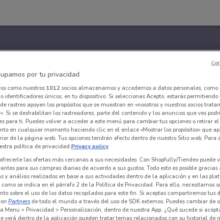
Con
upamos por tu privacidad
ros como nuestros
1012
socios almacenamos y accedemos a datos personales, como 
 identificadores únicos, en tu dispositivo. Si seleccionas Acepto, estarás permitiendo
de rastreo apoyen los propósitos que se muestran en «nosotros y nuestros socios trat
». Si se deshabilitan los rastreadores, parte del contenido y los anuncios que ves podr
es para ti. Puedes volver a acceder a este menú para cambiar tus opciones o retirar el
nto en cualquier momento haciendo clic en el enlace «Mostrar los propósitos» que ap
erior de la página web. Tus opciones tendrán efecto dentro de nuestro Sitio web. Para
stra política de privacidad.
Privacy policy
ofrecerle las ofertas más cercanas a sus necesidades: Con Shopfully/Tiendeo puede v
vantes para sus compras diarias de acuerdo a sus gustos. Todo esto es posible gracias 
 y análisis realizados en base a sus actividades dentro de la aplicación y en las pl
como se indica en el párrafo 2 de la Política de Privacidad. Para ello, necesitamos s
to sobre el uso de los datos recopilados para este fin. Si aceptas compartiremos tus 
con
Partners
de todo el mundo a través del uso de SDK externos. Puedes cambiar de o
a Menu > Privacidad > Personalización, dentro de nuestra App. ¿Qué sucede si acept
e verá dentro de la aplicación pueden tratar temas relacionados con su historial de