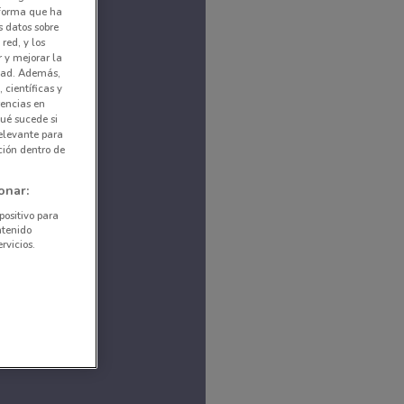
nforma que ha
s datos sobre
red, y los
r y mejorar la
idad. Además,
 científicas y
rencias en
ué sucede si
elevante para
ción dentro de
onar:
positivo para
ntenido
rvicios.