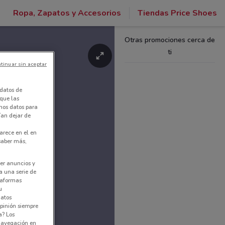
Ropa, Zapatos y Accesorios
Tiendas Price Shoes
Otras promociones cerca de
ti
tinuar sin aceptar
datos de
 que las
amos datos para
ían dejar de
arece en el en
 saber más,
er anuncios y
a una serie de
ataformas
u
datos
pinión siempre
a? Los
 navegación en