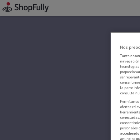
Nos preoc
Tanto nosot
navegación o
tecnologías 
proporcionar
ser relevant
consentimie
la parte inf
consulta nue
Permítanos 
ofertas rele
herramientas
conectadas, 
consentimien
personales 
accediendo 
anuncios qu