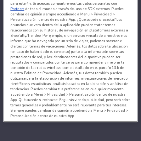
para este fin. Si aceptas compartiremos tus datos personales con
Partners
de todo el mundo a través del uso de SDK externos. Puedes
cambiar de opinión siempre accediendo a Menu > Privacidad >
Personalización, dentro de nuestra App. ¿Qué sucede si acepta? Los
anuncios que verá dentro de la aplicación pueden tratar temas
relacionados con su historial de navegación en plataformas externas a
Shopfully/Tiendeo. Por ejemplo, si un servicio vinculado a nosotros nos
informa que ha navegado por un sitio de viajes, podemos mostrarle
ofertas con temas de vacaciones. Además, los datos sobre la ubicación
(en caso de haber dado el consenso) junto a la información sobre las
prestaciones de red, y los identificadores del dispositivo pueden ser
recopilados y compartidos con terceros para comprender y mejorar la
conexión de las redes wireless, como detallado en el párrafo 13.b de
nuestra Política de Provacidad. Además, tus datos también pueden
utilizarse para la elaboración de informes, investigaciones de mercado,
científicas y estadísticas, análisis basados en la ubicación y análisis de
tendencias. Puedes cambiar tus preferencias en cualquier momento
accediendo a Menú > Privacidad > Personalización dentro de nuestra
App. Qué sucede si rechazas: Seguirás viendo publicidad, pero será sobre
temas generales y probablemente no será relevante para tus intereses.
Siempre puedes cambiar de opinión accediendo a Menú > Privacidad >
Personalización dentro de nuestra App.
Tanto nosotros como nuestros asociados tratamos los
datos para proporcionar:
Utilizar datos de localización geográfica precisa. Analizar activamente