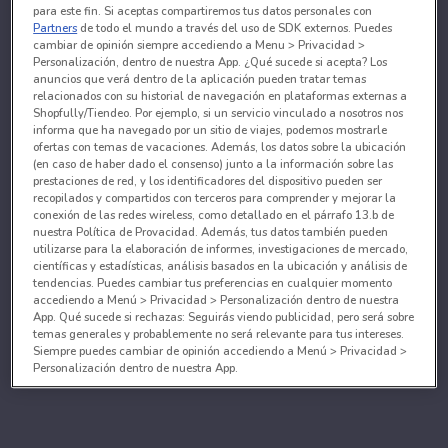
para este fin. Si aceptas compartiremos tus datos personales con
Partners
de todo el mundo a través del uso de SDK externos. Puedes
cambiar de opinión siempre accediendo a Menu > Privacidad >
Personalización, dentro de nuestra App. ¿Qué sucede si acepta? Los
anuncios que verá dentro de la aplicación pueden tratar temas
relacionados con su historial de navegación en plataformas externas a
Shopfully/Tiendeo. Por ejemplo, si un servicio vinculado a nosotros nos
informa que ha navegado por un sitio de viajes, podemos mostrarle
ofertas con temas de vacaciones. Además, los datos sobre la ubicación
(en caso de haber dado el consenso) junto a la información sobre las
prestaciones de red, y los identificadores del dispositivo pueden ser
recopilados y compartidos con terceros para comprender y mejorar la
conexión de las redes wireless, como detallado en el párrafo 13.b de
nuestra Política de Provacidad. Además, tus datos también pueden
utilizarse para la elaboración de informes, investigaciones de mercado,
científicas y estadísticas, análisis basados en la ubicación y análisis de
tendencias. Puedes cambiar tus preferencias en cualquier momento
accediendo a Menú > Privacidad > Personalización dentro de nuestra
App. Qué sucede si rechazas: Seguirás viendo publicidad, pero será sobre
temas generales y probablemente no será relevante para tus intereses.
Siempre puedes cambiar de opinión accediendo a Menú > Privacidad >
Personalización dentro de nuestra App.
Tanto nosotros como nuestros asociados tratamos los
datos para proporcionar:
Utilizar datos de localización geográfica precisa. Analizar activamente