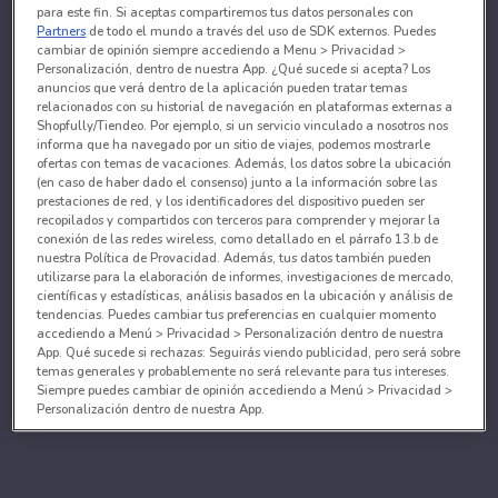
para este fin. Si aceptas compartiremos tus datos personales con
Partners
de todo el mundo a través del uso de SDK externos. Puedes
cambiar de opinión siempre accediendo a Menu > Privacidad >
Personalización, dentro de nuestra App. ¿Qué sucede si acepta? Los
anuncios que verá dentro de la aplicación pueden tratar temas
relacionados con su historial de navegación en plataformas externas a
Shopfully/Tiendeo. Por ejemplo, si un servicio vinculado a nosotros nos
informa que ha navegado por un sitio de viajes, podemos mostrarle
ofertas con temas de vacaciones. Además, los datos sobre la ubicación
(en caso de haber dado el consenso) junto a la información sobre las
prestaciones de red, y los identificadores del dispositivo pueden ser
recopilados y compartidos con terceros para comprender y mejorar la
conexión de las redes wireless, como detallado en el párrafo 13.b de
nuestra Política de Provacidad. Además, tus datos también pueden
utilizarse para la elaboración de informes, investigaciones de mercado,
científicas y estadísticas, análisis basados en la ubicación y análisis de
tendencias. Puedes cambiar tus preferencias en cualquier momento
accediendo a Menú > Privacidad > Personalización dentro de nuestra
App. Qué sucede si rechazas: Seguirás viendo publicidad, pero será sobre
temas generales y probablemente no será relevante para tus intereses.
Siempre puedes cambiar de opinión accediendo a Menú > Privacidad >
Personalización dentro de nuestra App.
Tanto nosotros como nuestros asociados tratamos los
datos para proporcionar:
Utilizar datos de localización geográfica precisa. Analizar activamente