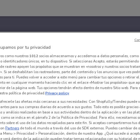
Con
upamos por tu privacidad
ros como nuestros
1012
socios almacenamos y accedemos a datos personales, como 
 identificadores únicos, en tu dispositivo. Si seleccionas Acepto, estarás permitiendo
de rastreo apoyen los propósitos que se muestran en «nosotros y nuestros socios trat
». Si se deshabilitan los rastreadores, parte del contenido y los anuncios que ves podr
es para ti. Puedes volver a acceder a este menú para cambiar tus opciones o retirar el
nto en cualquier momento haciendo clic en el enlace «Mostrar los propósitos» que ap
erior de la página web. Tus opciones tendrán efecto dentro de nuestro Sitio web. Para
stra política de privacidad.
Privacy policy
ofrecerle las ofertas más cercanas a sus necesidades: Con Shopfully/Tiendeo puede v
vantes para sus compras diarias de acuerdo a sus gustos. Todo esto es posible gracias 
 y análisis realizados en base a sus actividades dentro de la aplicación y en las pl
como se indica en el párrafo 2 de la Política de Privacidad. Para ello, necesitamos s
to sobre el uso de los datos recopilados para este fin. Si aceptas compartiremos tus 
con
Partners
de todo el mundo a través del uso de SDK externos. Puedes cambiar de o
a Menu > Privacidad > Personalización, dentro de nuestra App. ¿Qué sucede si acept
e verá dentro de la aplicación pueden tratar temas relacionados con su historial de