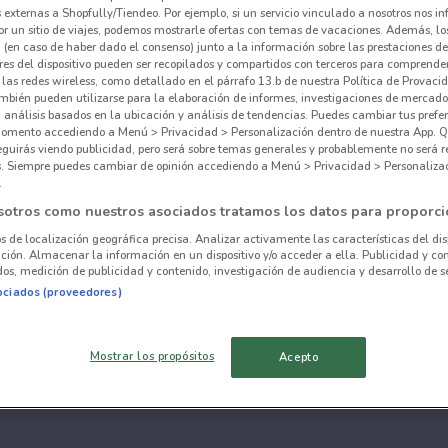
externas a Shopfully/Tiendeo. Por ejemplo, si un servicio vinculado a nosotros nos i
r un sitio de viajes, podemos mostrarle ofertas con temas de vacaciones. Además, lo
 (en caso de haber dado el consenso) junto a la información sobre las prestaciones de 
res del dispositivo pueden ser recopilados y compartidos con terceros para comprende
 las redes wireless, como detallado en el párrafo 13.b de nuestra Política de Provac
mbién pueden utilizarse para la elaboración de informes, investigaciones de mercado,
, análisis basados en la ubicación y análisis de tendencias. Puedes cambiar tus prefe
omento accediendo a Menú > Privacidad > Personalización dentro de nuestra App. Q
eguirás viendo publicidad, pero será sobre temas generales y probablemente no será r
es. Siempre puedes cambiar de opinión accediendo a Menú > Privacidad > Personaliza
.
sotros como nuestros asociados tratamos los datos para proporci
os de localización geográfica precisa. Analizar activamente las características del dis
ación. Almacenar la información en un dispositivo y/o acceder a ella. Publicidad y co
os, medición de publicidad y contenido, investigación de audiencia y desarrollo de se
ociados (proveedores)
Mostrar los propósitos
Acepto