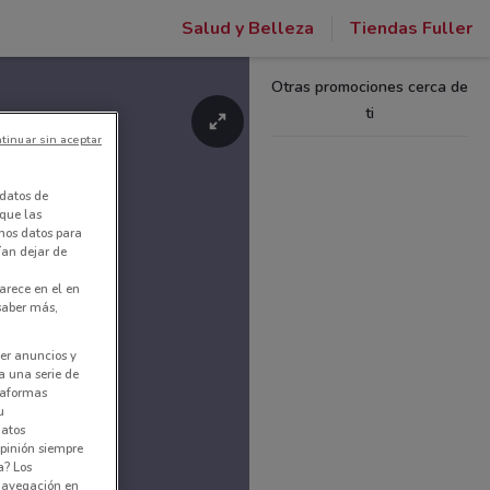
Salud y Belleza
Tiendas Fuller
Otras promociones cerca de
ti
tinuar sin aceptar
datos de
 que las
amos datos para
ían dejar de
arece en el en
 saber más,
er anuncios y
a una serie de
ataformas
u
datos
pinión siempre
a? Los
 navegación en