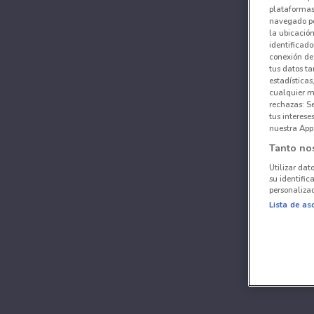
plataformas 
navegado po
la ubicación
identificado
conexión de
tus datos ta
estadísticas
cualquier m
rechazas: S
tus interes
nuestra App
Tanto no
Utilizar dat
su identific
personalizad
Lista de as