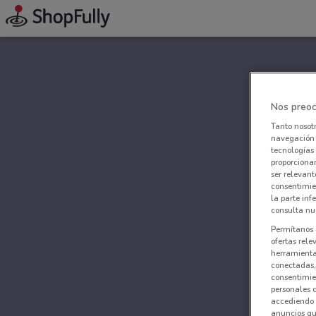
Nos preoc
Tanto nosot
navegación o
tecnologías 
proporcionar
ser relevant
consentimie
la parte inf
consulta nue
Permítanos 
ofertas rele
herramientas
conectadas, 
consentimien
personales 
accediendo 
anuncios qu