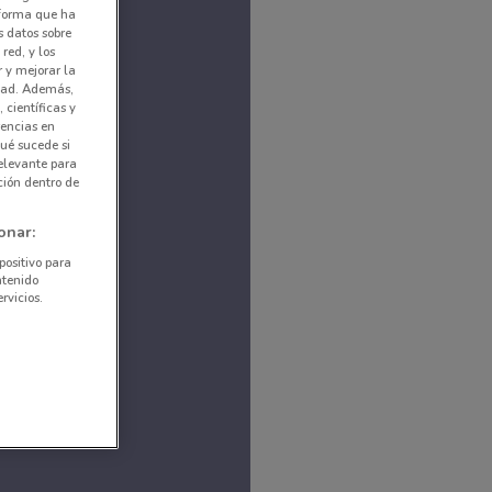
nforma que ha
s datos sobre
red, y los
r y mejorar la
idad. Además,
 científicas y
rencias en
ué sucede si
elevante para
ción dentro de
onar:
positivo para
ntenido
rvicios.