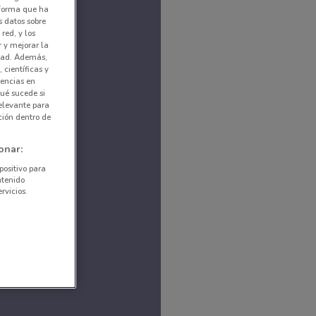
nforma que ha
s datos sobre
red, y los
r y mejorar la
idad. Además,
 científicas y
rencias en
ué sucede si
elevante para
ción dentro de
onar:
positivo para
ntenido
rvicios.