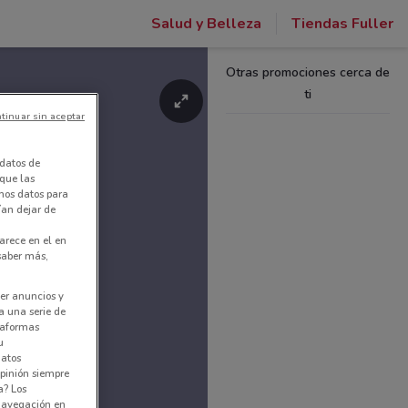
Salud y Belleza
Tiendas Fuller
Otras promociones cerca de
ti
tinuar sin aceptar
datos de
 que las
amos datos para
ían dejar de
arece en el en
 saber más,
er anuncios y
a una serie de
ataformas
u
datos
pinión siempre
a? Los
 navegación en