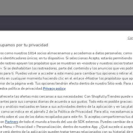
Con
upamos por tu privacidad
ros como nuestros
1014
socios almacenamos y accedemos a datos personales, como 
 identificadores únicos, en tu dispositivo. Si seleccionas Acepto, estarás permitiendo
de rastreo apoyen los propósitos que se muestran en «nosotros y nuestros socios trat
». Si se deshabilitan los rastreadores, parte del contenido y los anuncios que ves podr
es para ti. Puedes volver a acceder a este menú para cambiar tus opciones o retirar el
nto en cualquier momento haciendo clic en el enlace «Mostrar los propósitos» que ap
erior de la página web. Tus opciones tendrán efecto dentro de nuestro Sitio web. Para
stra política de privacidad.
Privacy policy
ofrecerle las ofertas más cercanas a sus necesidades: Con Shopfully/Tiendeo puede v
vantes para sus compras diarias de acuerdo a sus gustos. Todo esto es posible gracias 
 y análisis realizados en base a sus actividades dentro de la aplicación y en las pl
como se indica en el párrafo 2 de la Política de Privacidad. Para ello, necesitamos s
to sobre el uso de los datos recopilados para este fin. Si aceptas compartiremos tus 
con
Partners
de todo el mundo a través del uso de SDK externos. Puedes cambiar de o
a Menu > Privacidad > Personalización, dentro de nuestra App. ¿Qué sucede si acept
e verá dentro de la aplicación pueden tratar temas relacionados con su historial de