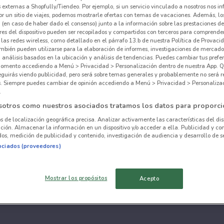
externas a Shopfully/Tiendeo. Por ejemplo, si un servicio vinculado a nosotros nos i
r un sitio de viajes, podemos mostrarle ofertas con temas de vacaciones. Además, lo
 (en caso de haber dado el consenso) junto a la información sobre las prestaciones de 
res del dispositivo pueden ser recopilados y compartidos con terceros para comprende
 las redes wireless, como detallado en el párrafo 13.b de nuestra Política de Provac
mbién pueden utilizarse para la elaboración de informes, investigaciones de mercado,
, análisis basados en la ubicación y análisis de tendencias. Puedes cambiar tus prefe
omento accediendo a Menú > Privacidad > Personalización dentro de nuestra App. Q
eguirás viendo publicidad, pero será sobre temas generales y probablemente no será r
es. Siempre puedes cambiar de opinión accediendo a Menú > Privacidad > Personaliza
.
sotros como nuestros asociados tratamos los datos para proporci
os de localización geográfica precisa. Analizar activamente las características del dis
ación. Almacenar la información en un dispositivo y/o acceder a ella. Publicidad y co
os, medición de publicidad y contenido, investigación de audiencia y desarrollo de se
ociados (proveedores)
Mostrar los propósitos
Acepto