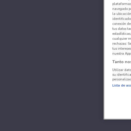
plataformas 
navegado po
la ubicación
identificado
conexión de
tus datos ta
estadísticas
cualquier m
rechazas: S
tus interes
nuestra App
Tanto no
Utilizar dat
su identific
personalizad
Lista de as