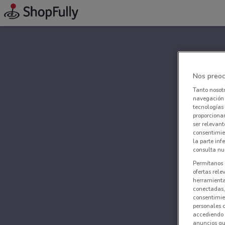
Nos preoc
Tanto nosot
navegación o
tecnologías 
proporcionar
ser relevant
consentimie
la parte inf
consulta nue
Permítanos 
ofertas rele
herramientas
conectadas, 
consentimien
personales 
accediendo 
anuncios qu