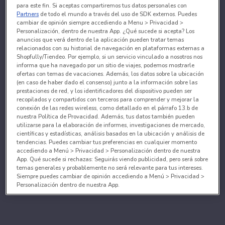
para este fin. Si aceptas compartiremos tus datos personales con
Partners
de todo el mundo a través del uso de SDK externos. Puedes
cambiar de opinión siempre accediendo a Menu > Privacidad >
Personalización, dentro de nuestra App. ¿Qué sucede si acepta? Los
anuncios que verá dentro de la aplicación pueden tratar temas
relacionados con su historial de navegación en plataformas externas a
Shopfully/Tiendeo. Por ejemplo, si un servicio vinculado a nosotros nos
informa que ha navegado por un sitio de viajes, podemos mostrarle
ofertas con temas de vacaciones. Además, los datos sobre la ubicación
(en caso de haber dado el consenso) junto a la información sobre las
prestaciones de red, y los identificadores del dispositivo pueden ser
recopilados y compartidos con terceros para comprender y mejorar la
conexión de las redes wireless, como detallado en el párrafo 13.b de
nuestra Política de Provacidad. Además, tus datos también pueden
utilizarse para la elaboración de informes, investigaciones de mercado,
científicas y estadísticas, análisis basados en la ubicación y análisis de
tendencias. Puedes cambiar tus preferencias en cualquier momento
accediendo a Menú > Privacidad > Personalización dentro de nuestra
App. Qué sucede si rechazas: Seguirás viendo publicidad, pero será sobre
temas generales y probablemente no será relevante para tus intereses.
Siempre puedes cambiar de opinión accediendo a Menú > Privacidad >
Personalización dentro de nuestra App.
Tanto nosotros como nuestros asociados tratamos los
datos para proporcionar:
Utilizar datos de localización geográfica precisa. Analizar activamente