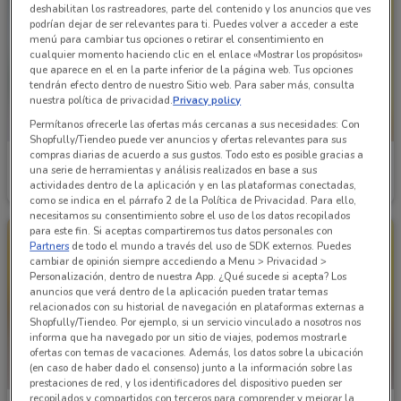
deshabilitan los rastreadores, parte del contenido y los anuncios que ves
podrían dejar de ser relevantes para ti. Puedes volver a acceder a este
menú para cambiar tus opciones o retirar el consentimiento en
cualquier momento haciendo clic en el enlace «Mostrar los propósitos»
que aparece en el en la parte inferior de la página web. Tus opciones
tendrán efecto dentro de nuestro Sitio web. Para saber más, consulta
nuestra política de privacidad.
Privacy policy
Permítanos ofrecerle las ofertas más cercanas a sus necesidades: Con
Shopfully/Tiendeo puede ver anuncios y ofertas relevantes para sus
compras diarias de acuerdo a sus gustos. Todo esto es posible gracias a
Bodega Aurrera
Bodega Aurrera
una serie de herramientas y análisis realizados en base a sus
actividades dentro de la aplicación y en las plataformas conectadas,
Caduca el 16/08
1.1 km
Caduca el 27/08
1.1 km
como se indica en el párrafo 2 de la Política de Privacidad. Para ello,
necesitamos su consentimiento sobre el uso de los datos recopilados
para este fin. Si aceptas compartiremos tus datos personales con
Partners
de todo el mundo a través del uso de SDK externos. Puedes
cambiar de opinión siempre accediendo a Menu > Privacidad >
Personalización, dentro de nuestra App. ¿Qué sucede si acepta? Los
anuncios que verá dentro de la aplicación pueden tratar temas
relacionados con su historial de navegación en plataformas externas a
Shopfully/Tiendeo. Por ejemplo, si un servicio vinculado a nosotros nos
informa que ha navegado por un sitio de viajes, podemos mostrarle
ofertas con temas de vacaciones. Además, los datos sobre la ubicación
(en caso de haber dado el consenso) junto a la información sobre las
prestaciones de red, y los identificadores del dispositivo pueden ser
recopilados y compartidos con terceros para comprender y mejorar la