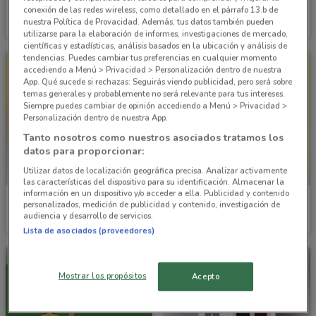
Bodega Aurrera
Bodega Aurrera
conexión de las redes wireless, como detallado en el párrafo 13.b de
nuestra Política de Provacidad. Además, tus datos también pueden
Caduca el 27/08
1.1 km
Caduca el 27/08
1.1 km
utilizarse para la elaboración de informes, investigaciones de mercado,
científicas y estadísticas, análisis basados en la ubicación y análisis de
tendencias. Puedes cambiar tus preferencias en cualquier momento
accediendo a Menú > Privacidad > Personalización dentro de nuestra
App. Qué sucede si rechazas: Seguirás viendo publicidad, pero será sobre
temas generales y probablemente no será relevante para tus intereses.
Siempre puedes cambiar de opinión accediendo a Menú > Privacidad >
Personalización dentro de nuestra App.
Tanto nosotros como nuestros asociados tratamos los
datos para proporcionar:
Utilizar datos de localización geográfica precisa. Analizar activamente
las características del dispositivo para su identificación. Almacenar la
información en un dispositivo y/o acceder a ella. Publicidad y contenido
Bodega Aurrera
Bodega Aurrera
personalizados, medición de publicidad y contenido, investigación de
audiencia y desarrollo de servicios.
Caduca el 27/08
1.1 km
Caduca el 27/08
1.1 km
Lista de asociados (proveedores)
Mostrar los propósitos
Acepto