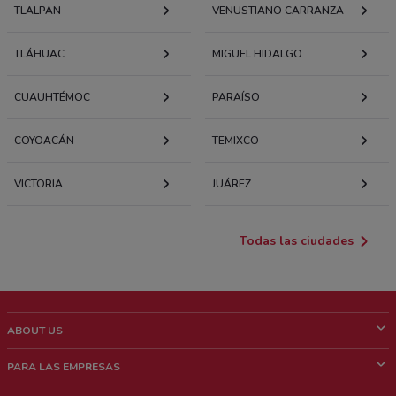
TLALPAN
VENUSTIANO CARRANZA
TLÁHUAC
MIGUEL HIDALGO
CUAUHTÉMOC
PARAÍSO
COYOACÁN
TEMIXCO
VICTORIA
JUÁREZ
Todas las ciudades
ABOUT US
¿Que es ShopFully?
PARA LAS EMPRESAS
¿Quiénes Somos?
¿Qué Hacemos?