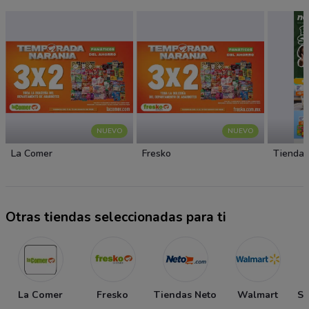
NUEVO
NUEVO
La Comer
Fresko
Tiendas
Otras tiendas seleccionadas para ti
La Comer
Fresko
Tiendas Neto
Walmart
So