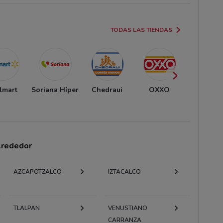
TODAS LAS TIENDAS
lmart
Soriana Híper
Chedraui
OXXO
Sorian
Mercad
alrededor
AZCAPOTZALCO
IZTACALCO
TLALPAN
VENUSTIANO
CARRANZA