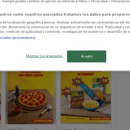
es. Siempre puedes cambiar de opinión accediendo a Menú > Privacidad > Personaliza
.
Ofe
sotros como nuestros asociados tratamos los datos para proporci
os de localización geográfica precisa. Analizar activamente las características del dis
ación. Almacenar la información en un dispositivo y/o acceder a ella. Publicidad y co
os, medición de publicidad y contenido, investigación de audiencia y desarrollo de se
Bodega Aurrera
Bodega Aurrera
ociados (proveedores)
Caduca el 16/08
1.1 km
Caduca el 16/08
1.1 km
Mostrar los propósitos
Acepto