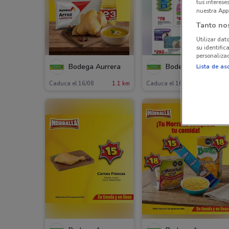
tus interes
nuestra App
Tanto no
Utilizar dat
su identific
personalizad
Bodega Aurrera
Bodega Aurrera
Lista de as
Caduca el 16/08
1.1 km
Caduca el 16/08
1.1 km