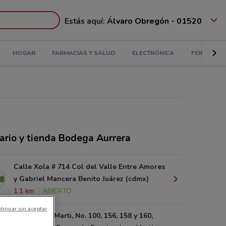
Estás aquí:
Álvaro Obregón - 01520
HOGAR
FARMACIAS Y SALUD
ELECTRÓNICA
FERRETERÍ
ario y tienda Bodega Aurrera
Calle Xola # 714 Col del Valle Entre Amores
y Gabriel Mancera Benito Juárez (cdmx)
1.1 km
ABIERTO
tinuar sin aceptar
Comercio y Marti, No. 100, 156, 158 y 160,