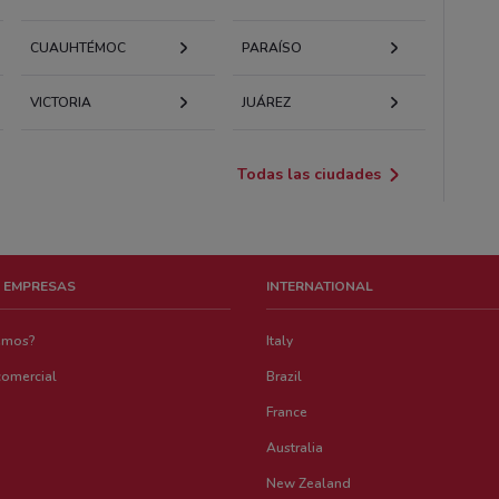
CUAUHTÉMOC
PARAÍSO
VICTORIA
JUÁREZ
Todas las ciudades
 EMPRESAS
INTERNATIONAL
emos?
Italy
comercial
Brazil
France
Australia
New Zealand