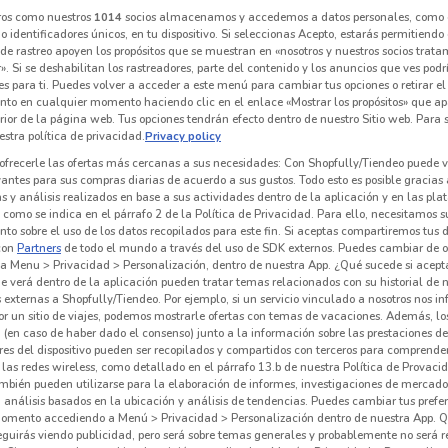
ros como nuestros
1014
socios almacenamos y accedemos a datos personales, como 
 identificadores únicos, en tu dispositivo. Si seleccionas Acepto, estarás permitiendo
de rastreo apoyen los propósitos que se muestran en «nosotros y nuestros socios trat
». Si se deshabilitan los rastreadores, parte del contenido y los anuncios que ves podr
es para ti. Puedes volver a acceder a este menú para cambiar tus opciones o retirar el
nto en cualquier momento haciendo clic en el enlace «Mostrar los propósitos» que ap
erior de la página web. Tus opciones tendrán efecto dentro de nuestro Sitio web. Para
stra política de privacidad.
Privacy policy
ofrecerle las ofertas más cercanas a sus necesidades: Con Shopfully/Tiendeo puede v
vantes para sus compras diarias de acuerdo a sus gustos. Todo esto es posible gracias 
 y análisis realizados en base a sus actividades dentro de la aplicación y en las pl
como se indica en el párrafo 2 de la Política de Privacidad. Para ello, necesitamos s
to sobre el uso de los datos recopilados para este fin. Si aceptas compartiremos tus 
con
Partners
de todo el mundo a través del uso de SDK externos. Puedes cambiar de o
1.1 km
a Menu > Privacidad > Personalización, dentro de nuestra App. ¿Qué sucede si acept
e verá dentro de la aplicación pueden tratar temas relacionados con su historial de
externas a Shopfully/Tiendeo. Por ejemplo, si un servicio vinculado a nosotros nos i
r un sitio de viajes, podemos mostrarle ofertas con temas de vacaciones. Además, lo
 (en caso de haber dado el consenso) junto a la información sobre las prestaciones de 
res del dispositivo pueden ser recopilados y compartidos con terceros para comprende
 las redes wireless, como detallado en el párrafo 13.b de nuestra Política de Provac
mbién pueden utilizarse para la elaboración de informes, investigaciones de mercado,
, análisis basados en la ubicación y análisis de tendencias. Puedes cambiar tus prefe
omento accediendo a Menú > Privacidad > Personalización dentro de nuestra App. Q
eguirás viendo publicidad, pero será sobre temas generales y probablemente no será r