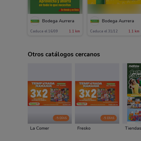
Bodega Aurrera
Bodega Aurrera
Caduca el 16/09
1.1 km
Caduca el 31/12
1.1 km
Otros catálogos cercanos
-5 DÍAS
-5 DÍAS
La Comer
Fresko
Tiendas