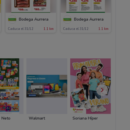
Bodega Aurrera
Bodega Aurrera
Caduca el 31/12
1.1 km
Caduca el 31/12
1.1 km
 Neto
Walmart
Soriana Híper
Chedra