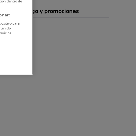
ción dentro de
rtas, catálogo y promociones
onar:
positivo para
ntenido
rvicios.