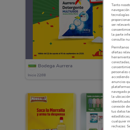
Tanto nosot
navegación o
tecnologías 
proporcionar
ser relevant
consentimie
la parte inf
consulta nue
Permítanos 
ofertas rele
herramientas
conectadas, 
Bodega Aurrera
consentimien
personales 
Inicio 22/08
accediendo 
anuncios qu
plataformas 
navegado po
la ubicación
identificado
conexión de
tus datos ta
estadísticas
cualquier m
rechazas: S