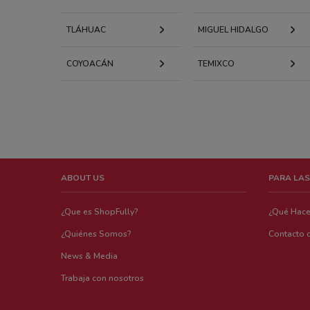
TLÁHUAC
MIGUEL HIDALGO
COYOACÁN
TEMIXCO
ABOUT US
PARA LAS
¿Que es ShopFully?
¿Qué Hac
¿Quiénes Somos?
Contacto 
News & Media
Trabaja con nosotros