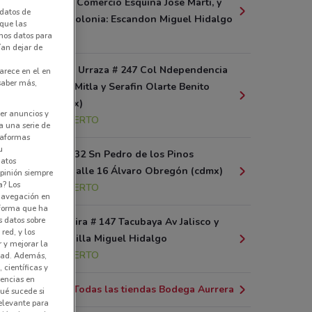
Entre Calle: Comercio Esquina Jose Marti, y
datos de
Calle: N/a, Colonia: Escandon Miguel Hidalgo
 que las
1.6 km
amos datos para
ían dejar de
Calle Angel Urraza # 247 Col Ndependencia
arece en el en
 saber más,
Entre Calle Mitla y Serafin Olarte Benito
Juárez (cdmx)
er anuncios y
2.2 km
ABIERTO
a una serie de
ataformas
u
Calle 10 # 132 Sn Pedro de los Pinos
datos
Toltecas y Calle 16 Álvaro Obregón (cdmx)
pinión siempre
a? Los
2.3 km
ABIERTO
 navegación en
nforma que ha
s datos sobre
Av Parque Lira # 147 Tacubaya Av Jalisco y
red, y los
Diez de Bonilla Miguel Hidalgo
r y mejorar la
2.4 km
ABIERTO
idad. Además,
 científicas y
rencias en
Todas las tiendas Bodega Aurrera
ué sucede si
elevante para