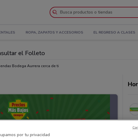
ENTALES
ROPA, ZAPATOS Y ACCESORIOS
EL REGRESO A CLASES
ultar el Folleto
iendas Bodega Aurrera cerca de ti
Hor
Con
upamos por tu privacidad