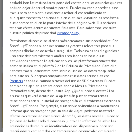
deshabilitan los rastreadores, parte del contenido y los anuncios que ves
podrían dejar de ser relevantes para ti. Puedes volver a acceder a este
menú para cambiar tus opciones o retirar el consentimiento en
cualquier momento haciendo clic en el enlace «Mostrar los propósitos»
que aparece en el en la parte inferior de la página web. Tus opciones
tendrán efecto dentro de nuestro Sitio web. Para saber más, consulta
nuestra política de privacidad.
Privacy policy
Permítanos ofrecerle las ofertas más cercanas a sus necesidades: Con
Shopfully/Tiendeo puede ver anuncios y ofertas relevantes para sus
compras diarias de acuerdo a sus gustos. Todo esto es posible gracias a
Bodega Aurrera
Bodega Aurrera
una serie de herramientas y análisis realizados en base a sus
actividades dentro de la aplicación y en las plataformas conectadas,
Caduca el 16/08
1.1 km
Caduca el 16/08
1.1 km
como se indica en el párrafo 2 de la Política de Privacidad. Para ello,
necesitamos su consentimiento sobre el uso de los datos recopilados
para este fin. Si aceptas compartiremos tus datos personales con
Partners
de todo el mundo a través del uso de SDK externos. Puedes
cambiar de opinión siempre accediendo a Menu > Privacidad >
Personalización, dentro de nuestra App. ¿Qué sucede si acepta? Los
anuncios que verá dentro de la aplicación pueden tratar temas
relacionados con su historial de navegación en plataformas externas a
Shopfully/Tiendeo. Por ejemplo, si un servicio vinculado a nosotros nos
informa que ha navegado por un sitio de viajes, podemos mostrarle
ofertas con temas de vacaciones. Además, los datos sobre la ubicación
(en caso de haber dado el consenso) junto a la información sobre las
prestaciones de red, y los identificadores del dispositivo pueden ser
recopilados y compartidos con terceros para comprender y mejorar la