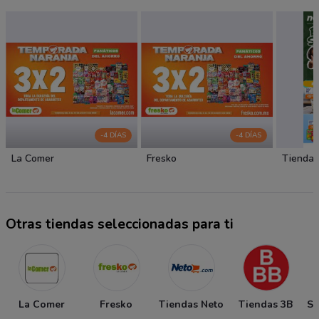
-4 DÍAS
-4 DÍAS
La Comer
Fresko
Tiendas
Otras tiendas seleccionadas para ti
La Comer
Fresko
Tiendas Neto
Tiendas 3B
So