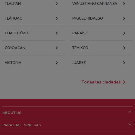
TLALPAN
VENUSTIANO CARRANZA
TLÁHUAC
MIGUEL HIDALGO
CUAUHTÉMOC
PARAÍSO
COYOACÁN
TEMIXCO
VICTORIA
JUÁREZ
Todas las ciudades
ABOUT US
¿Que es ShopFully?
PARA LAS EMPRESAS
¿Quiénes Somos?
¿Qué Hacemos?