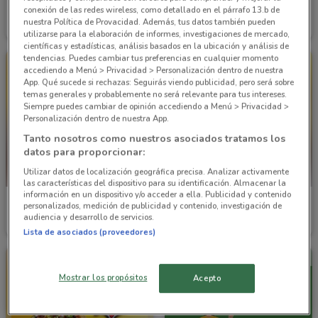
Bodega Aurrera
Bodega Aurrera
conexión de las redes wireless, como detallado en el párrafo 13.b de
nuestra Política de Provacidad. Además, tus datos también pueden
Caduca el 27/08
1.1 km
Caduca el 27/08
1.1 km
utilizarse para la elaboración de informes, investigaciones de mercado,
científicas y estadísticas, análisis basados en la ubicación y análisis de
tendencias. Puedes cambiar tus preferencias en cualquier momento
accediendo a Menú > Privacidad > Personalización dentro de nuestra
App. Qué sucede si rechazas: Seguirás viendo publicidad, pero será sobre
temas generales y probablemente no será relevante para tus intereses.
Siempre puedes cambiar de opinión accediendo a Menú > Privacidad >
Personalización dentro de nuestra App.
Tanto nosotros como nuestros asociados tratamos los
datos para proporcionar:
Utilizar datos de localización geográfica precisa. Analizar activamente
las características del dispositivo para su identificación. Almacenar la
información en un dispositivo y/o acceder a ella. Publicidad y contenido
Bodega Aurrera
Bodega Aurrera
personalizados, medición de publicidad y contenido, investigación de
audiencia y desarrollo de servicios.
Caduca el 27/08
1.1 km
Caduca el 27/08
1.1 km
Lista de asociados (proveedores)
Mostrar los propósitos
Acepto