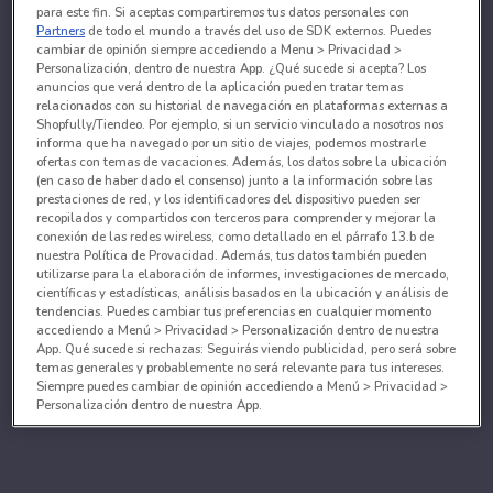
para este fin. Si aceptas compartiremos tus datos personales con
Partners
de todo el mundo a través del uso de SDK externos. Puedes
cambiar de opinión siempre accediendo a Menu > Privacidad >
Personalización, dentro de nuestra App. ¿Qué sucede si acepta? Los
anuncios que verá dentro de la aplicación pueden tratar temas
relacionados con su historial de navegación en plataformas externas a
Shopfully/Tiendeo. Por ejemplo, si un servicio vinculado a nosotros nos
informa que ha navegado por un sitio de viajes, podemos mostrarle
ofertas con temas de vacaciones. Además, los datos sobre la ubicación
(en caso de haber dado el consenso) junto a la información sobre las
prestaciones de red, y los identificadores del dispositivo pueden ser
recopilados y compartidos con terceros para comprender y mejorar la
conexión de las redes wireless, como detallado en el párrafo 13.b de
nuestra Política de Provacidad. Además, tus datos también pueden
utilizarse para la elaboración de informes, investigaciones de mercado,
científicas y estadísticas, análisis basados en la ubicación y análisis de
tendencias. Puedes cambiar tus preferencias en cualquier momento
accediendo a Menú > Privacidad > Personalización dentro de nuestra
App. Qué sucede si rechazas: Seguirás viendo publicidad, pero será sobre
temas generales y probablemente no será relevante para tus intereses.
Siempre puedes cambiar de opinión accediendo a Menú > Privacidad >
Personalización dentro de nuestra App.
Tanto nosotros como nuestros asociados tratamos los
datos para proporcionar:
Utilizar datos de localización geográfica precisa. Analizar activamente