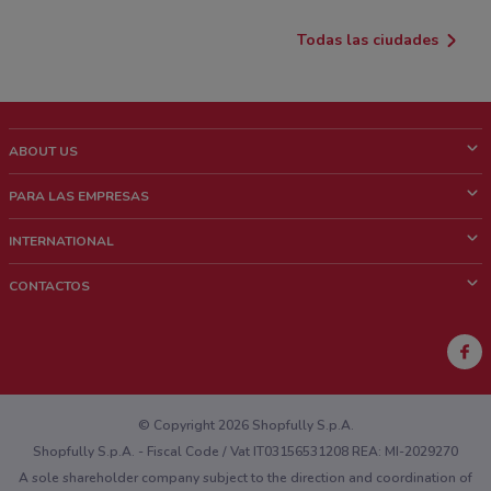
Todas las ciudades
ABOUT US
¿Que es ShopFully?
PARA LAS EMPRESAS
¿Quiénes Somos?
¿Qué Hacemos?
INTERNATIONAL
News & Media
Contacto comercial
Italy
CONTACTOS
Trabaja con nosotros
Brazil
Notificaciones sobre los puntos de venta
France
Notificaciones sobre los folletos
Australia
¿Encontraste un problema en la web o en la aplicación?
New Zealand
© Copyright 2026 Shopfully S.p.A.
Shopfully S.p.A. - Fiscal Code / Vat IT03156531208 REA: MI-2029270
A sole shareholder company subject to the direction and coordination of