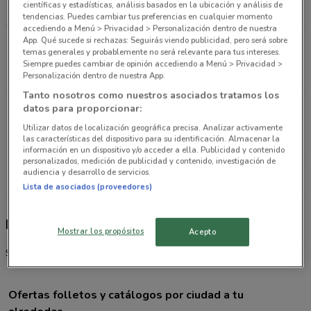
científicas y estadísticas, análisis basados en la ubicación y análisis de
8.8 km
CERRADO
tendencias. Puedes cambiar tus preferencias en cualquier momento
accediendo a Menú > Privacidad > Personalización dentro de nuestra
App. Qué sucede si rechazas: Seguirás viendo publicidad, pero será sobre
Av. Prolongación Bosques de Reforma 1813 Col.
temas generales y probablemente no será relevante para tus intereses.
Vista Hermosa Cuajimalpa De Morelos
Siempre puedes cambiar de opinión accediendo a Menú > Privacidad >
10.4 km
CERRADO
Personalización dentro de nuestra App.
Tanto nosotros como nuestros asociados tratamos los
datos para proporcionar:
Av. Jesús del Monte Lote 3 manzana # 271 Col.
Jesús del Monte Cuajimalpa De Morelos
Utilizar datos de localización geográfica precisa. Analizar activamente
las características del dispositivo para su identificación. Almacenar la
12.9 km
CERRADO
información en un dispositivo y/o acceder a ella. Publicidad y contenido
personalizados, medición de publicidad y contenido, investigación de
audiencia y desarrollo de servicios.
Todas las tiendas Fresko
Lista de asociados (proveedores)
Fresko
Mostrar los propósitos
Acepto
Supermercado
Ofertas folletos y catálogos por ciudad a tu