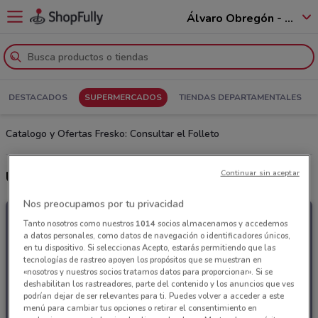
Álvaro Obregón - 01520
DESTACADOS
SUPERMERCADOS
TIENDAS DEPARTAMENTALES
Catalogo y Ofertas Fresko: Consultar el Folleto
Continuar sin aceptar
Últimas ofertas Fresko
Nos preocupamos por tu privacidad
Tanto nosotros como nuestros
1014
socios almacenamos y accedemos
a datos personales, como datos de navegación o identificadores únicos,
en tu dispositivo. Si seleccionas Acepto, estarás permitiendo que las
tecnologías de rastreo apoyen los propósitos que se muestran en
«nosotros y nuestros socios tratamos datos para proporcionar». Si se
deshabilitan los rastreadores, parte del contenido y los anuncios que ves
podrían dejar de ser relevantes para ti. Puedes volver a acceder a este
menú para cambiar tus opciones o retirar el consentimiento en