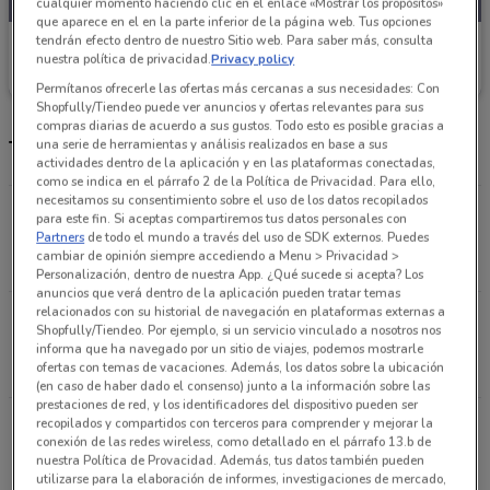
cualquier momento haciendo clic en el enlace «Mostrar los propósitos»
que aparece en el en la parte inferior de la página web. Tus opciones
tendrán efecto dentro de nuestro Sitio web. Para saber más, consulta
Fresko
nuestra política de privacidad.
Privacy policy
Caduca Jueves
5.8 km
Permítanos ofrecerle las ofertas más cercanas a sus necesidades: Con
Shopfully/Tiendeo puede ver anuncios y ofertas relevantes para sus
compras diarias de acuerdo a sus gustos. Todo esto es posible gracias a
Tiendas Fresko más cercanas
una serie de herramientas y análisis realizados en base a sus
actividades dentro de la aplicación y en las plataformas conectadas,
como se indica en el párrafo 2 de la Política de Privacidad. Para ello,
necesitamos su consentimiento sobre el uso de los datos recopilados
Av. Miguel Ángel de Quevedo 1144 Col. Parque
para este fin. Si aceptas compartiremos tus datos personales con
San Andrés. Coyoacán Coyoacán
Partners
de todo el mundo a través del uso de SDK externos. Puedes
cambiar de opinión siempre accediendo a Menu > Privacidad >
5.8 km
CERRADO
Personalización, dentro de nuestra App. ¿Qué sucede si acepta? Los
anuncios que verá dentro de la aplicación pueden tratar temas
relacionados con su historial de navegación en plataformas externas a
Av. De las Fuentes # 190 Col. Lomas de
Shopfully/Tiendeo. Por ejemplo, si un servicio vinculado a nosotros nos
Tecamachalco Naucalpan (méxico)
informa que ha navegado por un sitio de viajes, podemos mostrarle
ofertas con temas de vacaciones. Además, los datos sobre la ubicación
7.9 km
CERRADO
(en caso de haber dado el consenso) junto a la información sobre las
prestaciones de red, y los identificadores del dispositivo pueden ser
Fracc, Bosque de Moctezuma 1, La Herradura,
recopilados y compartidos con terceros para comprender y mejorar la
conexión de las redes wireless, como detallado en el párrafo 13.b de
53920 Naucalpan de Juárez, Méx. Naucalpan
nuestra Política de Provacidad. Además, tus datos también pueden
(méxico)
utilizarse para la elaboración de informes, investigaciones de mercado,