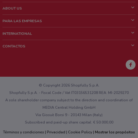
ABOUT US
¿Que es ShopFully?
PARA LAS EMPRESAS
¿Quiénes Somos?
¿Qué Hacemos?
INTERNATIONAL
News & Media
Contacto comercial
Italy
CONTACTOS
Trabaja con nosotros
Brazil
Notificaciones sobre los puntos de venta
France
Notificaciones sobre los folletos
Australia
¿Encontraste un problema en la web o en la aplicación?
New Zealand
© Copyright 2026 Shopfully S.p.A.
Shopfully S.p.A. - Fiscal Code / Vat IT03156531208 REA: MI-2029270
A sole shareholder company subject to the direction and coordination of
MEDIA Central Holding GmbH
Via Giosuè Borsi 9 - 20143 Milan (Italy)
Subscribed and paid-up share capital: € 50.000,00
Términos y condiciones
Privacidad
Cookie Policy
Mostrar los propósitos