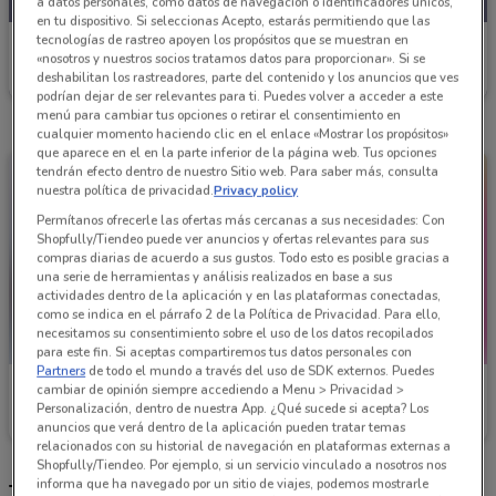
a datos personales, como datos de navegación o identificadores únicos,
en tu dispositivo. Si seleccionas Acepto, estarás permitiendo que las
tecnologías de rastreo apoyen los propósitos que se muestran en
Soriana Súper
«nosotros y nuestros socios tratamos datos para proporcionar». Si se
deshabilitan los rastreadores, parte del contenido y los anuncios que ves
Caduca el 31/08
781 m
podrían dejar de ser relevantes para ti. Puedes volver a acceder a este
menú para cambiar tus opciones o retirar el consentimiento en
cualquier momento haciendo clic en el enlace «Mostrar los propósitos»
que aparece en el en la parte inferior de la página web. Tus opciones
tendrán efecto dentro de nuestro Sitio web. Para saber más, consulta
nuestra política de privacidad.
Privacy policy
Permítanos ofrecerle las ofertas más cercanas a sus necesidades: Con
Shopfully/Tiendeo puede ver anuncios y ofertas relevantes para sus
compras diarias de acuerdo a sus gustos. Todo esto es posible gracias a
una serie de herramientas y análisis realizados en base a sus
actividades dentro de la aplicación y en las plataformas conectadas,
como se indica en el párrafo 2 de la Política de Privacidad. Para ello,
necesitamos su consentimiento sobre el uso de los datos recopilados
para este fin. Si aceptas compartiremos tus datos personales con
Partners
de todo el mundo a través del uso de SDK externos. Puedes
Soriana Súper
Soriana Súper
cambiar de opinión siempre accediendo a Menu > Privacidad >
Personalización, dentro de nuestra App. ¿Qué sucede si acepta? Los
Caduca Miércoles
781 m
Caduca el 31/10
781 m
anuncios que verá dentro de la aplicación pueden tratar temas
relacionados con su historial de navegación en plataformas externas a
Shopfully/Tiendeo. Por ejemplo, si un servicio vinculado a nosotros nos
informa que ha navegado por un sitio de viajes, podemos mostrarle
Tiendas Soriana Súper más cercanas