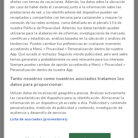
ofertas con temas de vacaciones. Además, los datos sobre la ubicación
(en caso de haber dado el consenso) junto a la información sobre las
prestaciones de red, y los identificadores del dispositivo pueden ser
Eugenia esq. Gabriel Mancer 901 Benito Juárez
recopilados y compartidos con terceros para comprender y mejorar la
conexión de las redes wireless, como detallado en el párrafo 13.b de
(cdmx)
nuestra Política de Provacidad. Además, tus datos también pueden
781 m
ABIERTO
utilizarse para la elaboración de informes, investigaciones de mercado,
científicas y estadísticas, análisis basados en la ubicación y análisis de
tendencias. Puedes cambiar tus preferencias en cualquier momento
Av. Revolucion 169 Miguel Hidalgo
accediendo a Menú > Privacidad > Personalización dentro de nuestra
2.1 km
ABIERTO
App. Qué sucede si rechazas: Seguirás viendo publicidad, pero será sobre
temas generales y probablemente no será relevante para tus intereses.
Siempre puedes cambiar de opinión accediendo a Menú > Privacidad >
Águilas y Seijas 5 Miguel Hidalgo
Personalización dentro de nuestra App.
5.1 km
ABIERTO
Tanto nosotros como nuestros asociados tratamos los
datos para proporcionar:
Av.jardin 330, Ampliacion del Gas Azcapotzalco
Utilizar datos de localización geográfica precisa. Analizar activamente
las características del dispositivo para su identificación. Almacenar la
8.8 km
información en un dispositivo y/o acceder a ella. Publicidad y contenido
personalizados, medición de publicidad y contenido, investigación de
audiencia y desarrollo de servicios.
Calz. de Tlálpan 4515 Xochimilco
Lista de asociados (proveedores)
10.6 km
ABIERTO
Todas las tiendas Soriana Súper