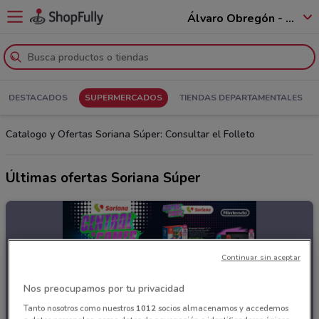
Álvaro Obregón - 01520
DESTACADOS
SUPERMERCADOS
TIENDAS DEPARTAMENTALES
Catalogo y Ofertas Soriana Súper: Consultar el Folleto
Últimas ofertas Soriana Súper
Continuar sin aceptar
Nos preocupamos por tu privacidad
Tanto nosotros como nuestros
1012
socios almacenamos y accedemos