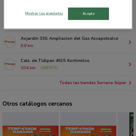
2.1 km
ABIERTO
Mostrar los propósitos
Acepto
Águilas y Seijas 5 Miguel Hidalgo
5.1 km
ABIERTO
Av.jardin 330, Ampliacion del Gas Azcapotzalco
8.8 km
Calz. de Tlálpan 4515 Xochimilco
10.6 km
ABIERTO
Todas las tiendas Soriana Súper
Otros catálogos cercanos