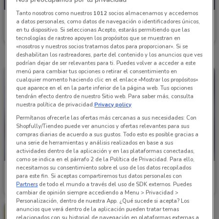
Tanto nosotros como nuestros
1012
socios almacenamos y accedemos
Soriana Súper
a datos personales, como datos de navegación o identificadores únicos,
en tu dispositivo. Si seleccionas Acepto, estarás permitiendo que las
Caduca Miércoles
781 m
tecnologías de rastreo apoyen los propósitos que se muestran en
«nosotros y nuestros socios tratamos datos para proporcionar». Si se
deshabilitan los rastreadores, parte del contenido y los anuncios que ves
podrían dejar de ser relevantes para ti. Puedes volver a acceder a este
menú para cambiar tus opciones o retirar el consentimiento en
cualquier momento haciendo clic en el enlace «Mostrar los propósitos»
que aparece en el en la parte inferior de la página web. Tus opciones
tendrán efecto dentro de nuestro Sitio web. Para saber más, consulta
nuestra política de privacidad.
Privacy policy
Permítanos ofrecerle las ofertas más cercanas a sus necesidades: Con
Shopfully/Tiendeo puede ver anuncios y ofertas relevantes para sus
compras diarias de acuerdo a sus gustos. Todo esto es posible gracias a
una serie de herramientas y análisis realizados en base a sus
actividades dentro de la aplicación y en las plataformas conectadas,
-5 DÍAS
como se indica en el párrafo 2 de la Política de Privacidad. Para ello,
necesitamos su consentimiento sobre el uso de los datos recopilados
Soriana Súper
Soriana Súper
para este fin. Si aceptas compartiremos tus datos personales con
Partners
de todo el mundo a través del uso de SDK externos. Puedes
Caduca Miércoles
781 m
Caduca el 31/08
781 m
cambiar de opinión siempre accediendo a Menu > Privacidad >
Personalización, dentro de nuestra App. ¿Qué sucede si acepta? Los
anuncios que verá dentro de la aplicación pueden tratar temas
relacionados con su historial de navegación en plataformas externas a