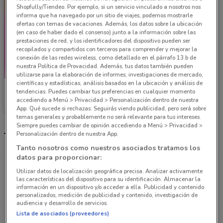
Shopfully/Tiendeo. Por ejemplo, si un servicio vinculado a nosotros nos
informa que ha navegado por un sitio de viajes, podemos mostrarle
ofertas con temas de vacaciones. Además, los datos sobre la ubicación
(en caso de haber dado el consenso) junto a la información sobre las
prestaciones de red, y los identificadores del dispositivo pueden ser
recopilados y compartidos con terceros para comprender y mejorar la
conexión de las redes wireless, como detallado en el párrafo 13.b de
nuestra Política de Provacidad. Además, tus datos también pueden
utilizarse para la elaboración de informes, investigaciones de mercado,
científicas y estadísticas, análisis basados en la ubicación y análisis de
Soriana Súper
tendencias. Puedes cambiar tus preferencias en cualquier momento
accediendo a Menú > Privacidad > Personalización dentro de nuestra
Caduca el 31/10
781 m
App. Qué sucede si rechazas: Seguirás viendo publicidad, pero será sobre
temas generales y probablemente no será relevante para tus intereses.
Siempre puedes cambiar de opinión accediendo a Menú > Privacidad >
Personalización dentro de nuestra App.
Tiendas Soriana Súper más cercanas
Tanto nosotros como nuestros asociados tratamos los
datos para proporcionar:
Eugenia esq. Gabriel Mancer 901 Benito Juárez
Utilizar datos de localización geográfica precisa. Analizar activamente
(cdmx)
las características del dispositivo para su identificación. Almacenar la
información en un dispositivo y/o acceder a ella. Publicidad y contenido
781 m
ABIERTO
personalizados, medición de publicidad y contenido, investigación de
audiencia y desarrollo de servicios.
Av. Revolucion 169 Miguel Hidalgo
Lista de asociados (proveedores)