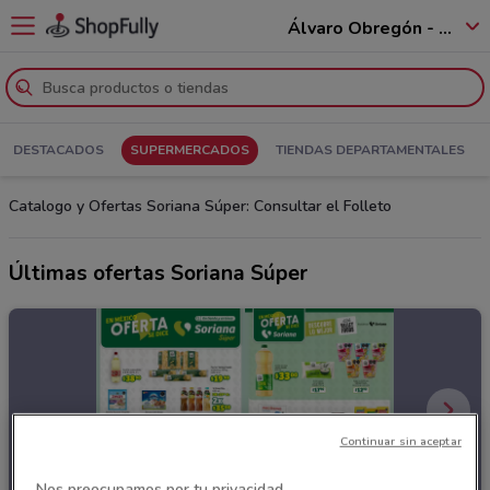
Álvaro Obregón - 01520
DESTACADOS
SUPERMERCADOS
TIENDAS DEPARTAMENTALES
Catalogo y Ofertas Soriana Súper: Consultar el Folleto
Últimas ofertas Soriana Súper
Continuar sin aceptar
Nos preocupamos por tu privacidad