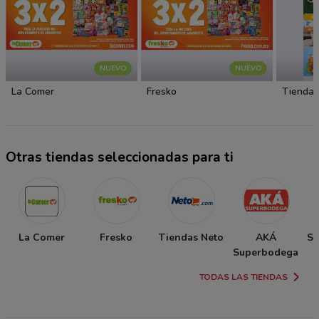
NUEVO
NUEVO
La Comer
Fresko
Tiendas
Otras tiendas seleccionadas para ti
La Comer
Fresko
Tiendas Neto
AKÁ
So
Superbodega
TODAS LAS TIENDAS