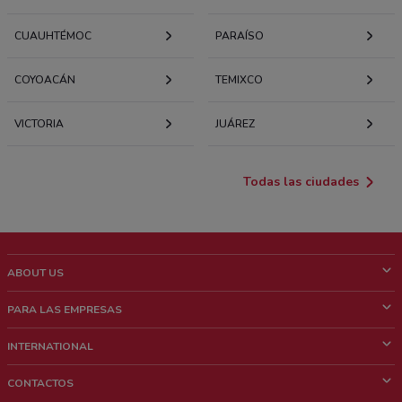
CUAUHTÉMOC
PARAÍSO
COYOACÁN
TEMIXCO
VICTORIA
JUÁREZ
Todas las ciudades
ABOUT US
¿Que es ShopFully?
PARA LAS EMPRESAS
¿Quiénes Somos?
¿Qué Hacemos?
INTERNATIONAL
News & Media
Contacto comercial
Italy
CONTACTOS
Trabaja con nosotros