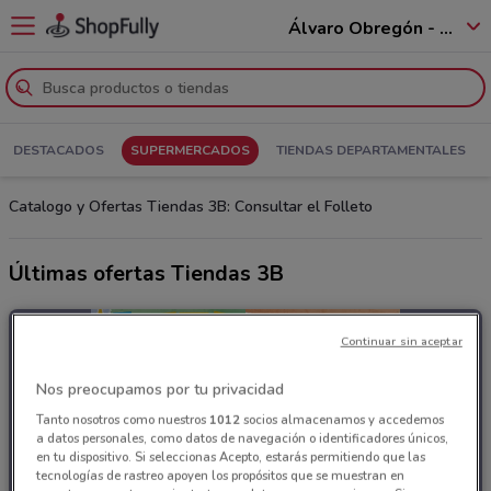
Álvaro Obregón - 01520
DESTACADOS
SUPERMERCADOS
TIENDAS DEPARTAMENTALES
Catalogo y Ofertas Tiendas 3B: Consultar el Folleto
Últimas ofertas Tiendas 3B
Continuar sin aceptar
Nos preocupamos por tu privacidad
Tanto nosotros como nuestros
1012
socios almacenamos y accedemos
a datos personales, como datos de navegación o identificadores únicos,
en tu dispositivo. Si seleccionas Acepto, estarás permitiendo que las
tecnologías de rastreo apoyen los propósitos que se muestran en