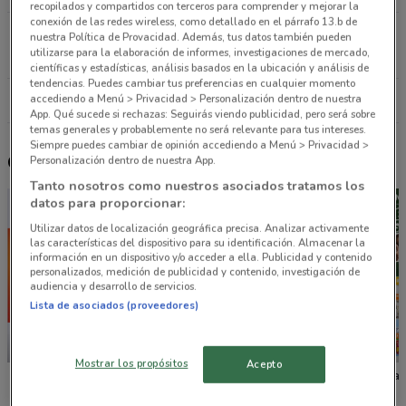
recopilados y compartidos con terceros para comprender y mejorar la
conexión de las redes wireless, como detallado en el párrafo 13.b de
Gabriel Mancera No 154 Cdmx
nuestra Política de Provacidad. Además, tus datos también pueden
utilizarse para la elaboración de informes, investigaciones de mercado,
1.2 km
ABIERTO
científicas y estadísticas, análisis basados en la ubicación y análisis de
tendencias. Puedes cambiar tus preferencias en cualquier momento
accediendo a Menú > Privacidad > Personalización dentro de nuestra
Todas las tiendas Tiendas 3B
App. Qué sucede si rechazas: Seguirás viendo publicidad, pero será sobre
temas generales y probablemente no será relevante para tus intereses.
Siempre puedes cambiar de opinión accediendo a Menú > Privacidad >
Otros catálogos cercanos
Personalización dentro de nuestra App.
Tanto nosotros como nuestros asociados tratamos los
datos para proporcionar:
Utilizar datos de localización geográfica precisa. Analizar activamente
las características del dispositivo para su identificación. Almacenar la
información en un dispositivo y/o acceder a ella. Publicidad y contenido
personalizados, medición de publicidad y contenido, investigación de
audiencia y desarrollo de servicios.
Lista de asociados (proveedores)
NUEVO
NUEVO
Mostrar los propósitos
Acepto
La Comer
Fresko
Tiendas