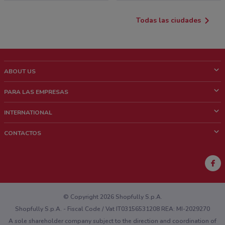
Todas las ciudades
ABOUT US
¿Que es ShopFully?
PARA LAS EMPRESAS
¿Quiénes Somos?
¿Qué Hacemos?
INTERNATIONAL
News & Media
Contacto comercial
Italy
CONTACTOS
Trabaja con nosotros
Brazil
Notificaciones sobre los puntos de venta
France
Notificaciones sobre los folletos
Australia
¿Encontraste un problema en la web o en la aplicación?
New Zealand
© Copyright 2026 Shopfully S.p.A.
Shopfully S.p.A. - Fiscal Code / Vat IT03156531208 REA: MI-2029270
A sole shareholder company subject to the direction and coordination of