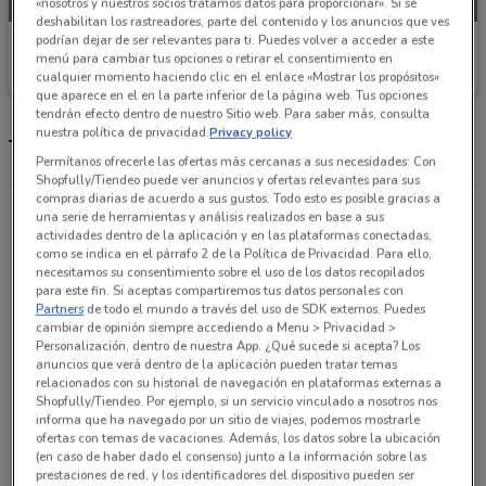
«nosotros y nuestros socios tratamos datos para proporcionar». Si se
deshabilitan los rastreadores, parte del contenido y los anuncios que ves
podrían dejar de ser relevantes para ti. Puedes volver a acceder a este
Tiendas 3B
menú para cambiar tus opciones o retirar el consentimiento en
cualquier momento haciendo clic en el enlace «Mostrar los propósitos»
Caduca el 31/08
481 m
que aparece en el en la parte inferior de la página web. Tus opciones
tendrán efecto dentro de nuestro Sitio web. Para saber más, consulta
nuestra política de privacidad.
Privacy policy
Tiendas Tiendas 3B más cercanas
Permítanos ofrecerle las ofertas más cercanas a sus necesidades: Con
Shopfully/Tiendeo puede ver anuncios y ofertas relevantes para sus
compras diarias de acuerdo a sus gustos. Todo esto es posible gracias a
Av. Coyoacán 425 Benito Juárez
una serie de herramientas y análisis realizados en base a sus
481 m
ABIERTO
actividades dentro de la aplicación y en las plataformas conectadas,
como se indica en el párrafo 2 de la Política de Privacidad. Para ello,
necesitamos su consentimiento sobre el uso de los datos recopilados
Avenida Coyoacán No 896 Benito Juarez
para este fin. Si aceptas compartiremos tus datos personales con
Partners
de todo el mundo a través del uso de SDK externos. Puedes
732 m
ABIERTO
cambiar de opinión siempre accediendo a Menu > Privacidad >
Personalización, dentro de nuestra App. ¿Qué sucede si acepta? Los
anuncios que verá dentro de la aplicación pueden tratar temas
Porfirio Diaz s/n Ciudad De México
relacionados con su historial de navegación en plataformas externas a
982 m
Shopfully/Tiendeo. Por ejemplo, si un servicio vinculado a nosotros nos
informa que ha navegado por un sitio de viajes, podemos mostrarle
ofertas con temas de vacaciones. Además, los datos sobre la ubicación
Porfirio Diaz s/n Cdmx
(en caso de haber dado el consenso) junto a la información sobre las
982 m
prestaciones de red, y los identificadores del dispositivo pueden ser