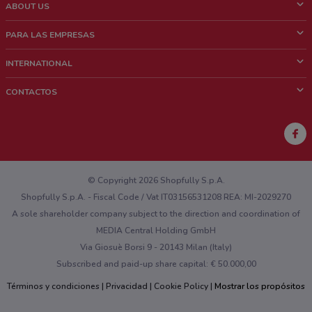
ABOUT US
¿Que es ShopFully?
PARA LAS EMPRESAS
¿Quiénes Somos?
¿Qué Hacemos?
INTERNATIONAL
News & Media
Contacto comercial
Italy
CONTACTOS
Trabaja con nosotros
Brazil
Notificaciones sobre los puntos de venta
France
Notificaciones sobre los folletos
Australia
¿Encontraste un problema en la web o en la aplicación?
New Zealand
© Copyright 2026 Shopfully S.p.A.
Shopfully S.p.A. - Fiscal Code / Vat IT03156531208 REA: MI-2029270
A sole shareholder company subject to the direction and coordination of
MEDIA Central Holding GmbH
Via Giosuè Borsi 9 - 20143 Milan (Italy)
Subscribed and paid-up share capital: € 50.000,00
Términos y condiciones
Privacidad
Cookie Policy
Mostrar los propósitos