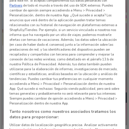
para este fin. Si aceptas compartiremos tus datos personales con
Partners
de todo el mundo a través del uso de SDK externos. Puedes
cambiar de opinión siempre accediendo a Menu > Privacidad >
Personalización, dentro de nuestra App. ¿Qué sucede si acepta? Los
anuncios que verá dentro de la aplicación pueden tratar temas
relacionados con su historial de navegación en plataformas externas a
Shopfully/Tiendeo. Por ejemplo, si un servicio vinculado a nosotros nos
informa que ha navegado por un sitio de viajes, podemos mostrarle
ofertas con temas de vacaciones. Además, los datos sobre la ubicación
(en caso de haber dado el consenso) junto a la información sobre las
prestaciones de red, y los identificadores del dispositivo pueden ser
Waldos
Waldos
recopilados y compartidos con terceros para comprender y mejorar la
conexión de las redes wireless, como detallado en el párrafo 13.b de
Caduca el 23/08
2.3 km
Caduca el 31/08
2.3 km
nuestra Política de Provacidad. Además, tus datos también pueden
utilizarse para la elaboración de informes, investigaciones de mercado,
científicas y estadísticas, análisis basados en la ubicación y análisis de
tendencias. Puedes cambiar tus preferencias en cualquier momento
accediendo a Menú > Privacidad > Personalización dentro de nuestra
App. Qué sucede si rechazas: Seguirás viendo publicidad, pero será sobre
temas generales y probablemente no será relevante para tus intereses.
Siempre puedes cambiar de opinión accediendo a Menú > Privacidad >
Personalización dentro de nuestra App.
Tanto nosotros como nuestros asociados tratamos los
datos para proporcionar:
NUEVO
Utilizar datos de localización geográfica precisa. Analizar activamente