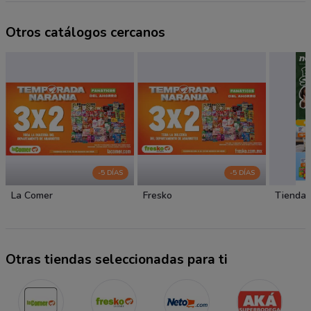
Otros catálogos cercanos
-5 DÍAS
-5 DÍAS
La Comer
Fresko
Tiendas
Otras tiendas seleccionadas para ti