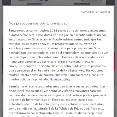
Waldos
Continuar sin aceptar
Caduca Lunes
2.3 km
Nos preocupamos por tu privacidad
Tanto nosotros como nuestros
1014
socios almacenamos y accedemos
a datos personales, como datos de navegación o identificadores únicos,
en tu dispositivo. Si seleccionas Acepto, estarás permitiendo que las
tecnologías de rastreo apoyen los propósitos que se muestran en
«nosotros y nuestros socios tratamos datos para proporcionar». Si se
deshabilitan los rastreadores, parte del contenido y los anuncios que ves
podrían dejar de ser relevantes para ti. Puedes volver a acceder a este
menú para cambiar tus opciones o retirar el consentimiento en
cualquier momento haciendo clic en el enlace «Mostrar los propósitos»
que aparece en el en la parte inferior de la página web. Tus opciones
tendrán efecto dentro de nuestro Sitio web. Para saber más, consulta
nuestra política de privacidad.
Privacy policy
-2 DÍAS
Permítanos ofrecerle las ofertas más cercanas a sus necesidades: Con
Shopfully/Tiendeo puede ver anuncios y ofertas relevantes para sus
Waldos
Waldos
compras diarias de acuerdo a sus gustos. Todo esto es posible gracias a
una serie de herramientas y análisis realizados en base a sus
Caduca el 23/08
2.3 km
Caduca Lunes
2.3 km
actividades dentro de la aplicación y en las plataformas conectadas,
como se indica en el párrafo 2 de la Política de Privacidad. Para ello,
necesitamos su consentimiento sobre el uso de los datos recopilados