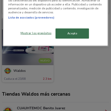
las características del dispositivo para su identificación. Almacenar la
Waldos
Waldos
información en un dispositivo y/o acceder a ella. Publicidad y contenido
personalizados, medición de publicidad y contenido, investigación de
2.3 km
Caduca Lunes
2.3 km
audiencia y desarrollo de servicios.
Lista de asociados (proveedores)
Mostrar los propósitos
Acepto
NUEVO
Waldos
Caduca el 23/08
2.3 km
Tiendas Waldos más cercanas
CUAUHTEMOC Benito Juarez