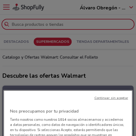
Álvaro Obregón - 01520
DESTACADOS
SUPERMERCADOS
TIENDAS DEPARTAMENTALES
Catalogo y Ofertas Walmart: Consultar el Folleto
Descubre las ofertas Walmart
Continuar sin aceptar
Nos preocupamos por tu privacidad
Tanto nosotros como nuestros
1014
socios almacenamos y accedemos
a datos personales, como datos de navegación o identificadores únicos,
en tu dispositivo. Si seleccionas Acepto, estarás permitiendo que las
tecnologías de rastreo apoyen los propósitos que se muestran en