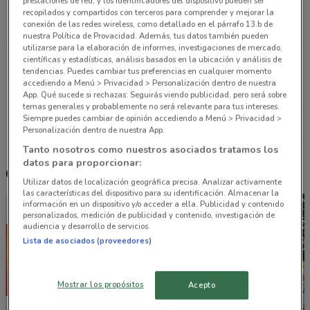
prestaciones de red, y los identificadores del dispositivo pueden ser
DEPORTES Ciudad De México
recopilados y compartidos con terceros para comprender y mejorar la
conexión de las redes wireless, como detallado en el párrafo 13.b de
1 km
nuestra Política de Provacidad. Además, tus datos también pueden
utilizarse para la elaboración de informes, investigaciones de mercado,
San Francisco 1621 Col. del Valle Ciudad De
científicas y estadísticas, análisis basados en la ubicación y análisis de
tendencias. Puedes cambiar tus preferencias en cualquier momento
México
accediendo a Menú > Privacidad > Personalización dentro de nuestra
1.1 km
App. Qué sucede si rechazas: Seguirás viendo publicidad, pero será sobre
temas generales y probablemente no será relevante para tus intereses.
Siempre puedes cambiar de opinión accediendo a Menú > Privacidad >
Todas las tiendas Walmart
Personalización dentro de nuestra App.
Tanto nosotros como nuestros asociados tratamos los
datos para proporcionar:
Otros catálogos cercanos
Utilizar datos de localización geográfica precisa. Analizar activamente
las características del dispositivo para su identificación. Almacenar la
información en un dispositivo y/o acceder a ella. Publicidad y contenido
personalizados, medición de publicidad y contenido, investigación de
audiencia y desarrollo de servicios.
Lista de asociados (proveedores)
Mostrar los propósitos
Acepto