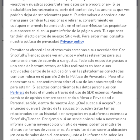
«nosotros y nuestros socios tratamos datos para proporcionar». Si se
deshabilitan los rastreadores, parte del contenido y los anuncios que ves
Walmart
podrían dejar de ser relevantes para ti. Puedes volver a acceder a este
menú para cambiar tus opciones o retirar el consentimiento en
Caduca el 13/09
604 m
cualquier momento haciendo clic en el enlace «Mostrar los propósitos»
que aparece en el en la parte inferior de la página web. Tus opciones
tendrán efecto dentro de nuestro Sitio web. Para saber más, consulta
Tienda Walmart y horarios
nuestra política de privacidad.
Privacy policy
Permítanos ofrecerle las ofertas más cercanas a sus necesidades: Con
Shopfully/Tiendeo puede ver anuncios y ofertas relevantes para sus
Georgia, 53 Ciudad De México
compras diarias de acuerdo a sus gustos. Todo esto es posible gracias a
una serie de herramientas y análisis realizados en base a sus
604 m
CERRADO
actividades dentro de la aplicación y en las plataformas conectadas,
como se indica en el párrafo 2 de la Política de Privacidad. Para ello,
necesitamos su consentimiento sobre el uso de los datos recopilados
DAKOTA 95 NAPOLES Ciudad De México
para este fin. Si aceptas compartiremos tus datos personales con
793 m
Partners
de todo el mundo a través del uso de SDK externos. Puedes
cambiar de opinión siempre accediendo a Menu > Privacidad >
Personalización, dentro de nuestra App. ¿Qué sucede si acepta? Los
BOULEVARD XOLA 407 DEL VALLE NORTE Ciudad
anuncios que verá dentro de la aplicación pueden tratar temas
De México
relacionados con su historial de navegación en plataformas externas a
Shopfully/Tiendeo. Por ejemplo, si un servicio vinculado a nosotros nos
911 m
informa que ha navegado por un sitio de viajes, podemos mostrarle
ofertas con temas de vacaciones. Además, los datos sobre la ubicación
(en caso de haber dado el consenso) junto a la información sobre las
MAXIMINO AVILA CAMACHO 32 CIUDAD DE LOS