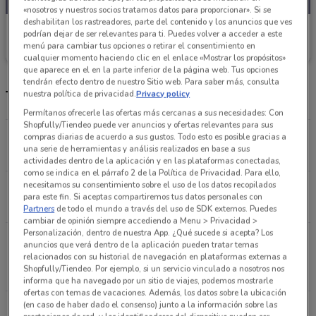
«nosotros y nuestros socios tratamos datos para proporcionar». Si se
deshabilitan los rastreadores, parte del contenido y los anuncios que ves
Walmart
podrían dejar de ser relevantes para ti. Puedes volver a acceder a este
menú para cambiar tus opciones o retirar el consentimiento en
Caduca el 13/09
604 m
cualquier momento haciendo clic en el enlace «Mostrar los propósitos»
que aparece en el en la parte inferior de la página web. Tus opciones
tendrán efecto dentro de nuestro Sitio web. Para saber más, consulta
Tienda Walmart y horarios
nuestra política de privacidad.
Privacy policy
Permítanos ofrecerle las ofertas más cercanas a sus necesidades: Con
Shopfully/Tiendeo puede ver anuncios y ofertas relevantes para sus
Georgia, 53 Ciudad De México
compras diarias de acuerdo a sus gustos. Todo esto es posible gracias a
una serie de herramientas y análisis realizados en base a sus
604 m
CERRADO
actividades dentro de la aplicación y en las plataformas conectadas,
como se indica en el párrafo 2 de la Política de Privacidad. Para ello,
necesitamos su consentimiento sobre el uso de los datos recopilados
DAKOTA 95 NAPOLES Ciudad De México
para este fin. Si aceptas compartiremos tus datos personales con
793 m
Partners
de todo el mundo a través del uso de SDK externos. Puedes
cambiar de opinión siempre accediendo a Menu > Privacidad >
Personalización, dentro de nuestra App. ¿Qué sucede si acepta? Los
BOULEVARD XOLA 407 DEL VALLE NORTE Ciudad
anuncios que verá dentro de la aplicación pueden tratar temas
De México
relacionados con su historial de navegación en plataformas externas a
Shopfully/Tiendeo. Por ejemplo, si un servicio vinculado a nosotros nos
911 m
informa que ha navegado por un sitio de viajes, podemos mostrarle
ofertas con temas de vacaciones. Además, los datos sobre la ubicación
(en caso de haber dado el consenso) junto a la información sobre las
MAXIMINO AVILA CAMACHO 32 CIUDAD DE LOS