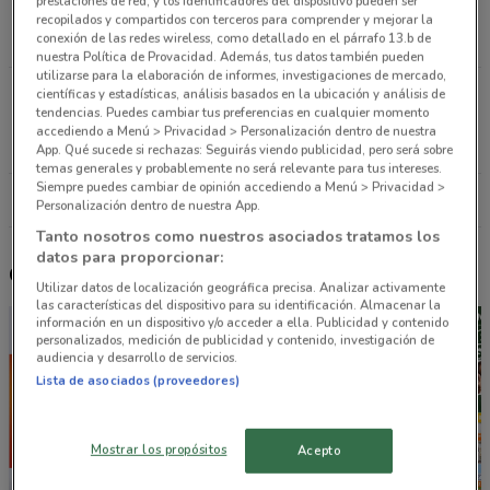
prestaciones de red, y los identificadores del dispositivo pueden ser
DEPORTES Ciudad De México
recopilados y compartidos con terceros para comprender y mejorar la
conexión de las redes wireless, como detallado en el párrafo 13.b de
1 km
nuestra Política de Provacidad. Además, tus datos también pueden
utilizarse para la elaboración de informes, investigaciones de mercado,
San Francisco 1621 Col. del Valle Ciudad De
científicas y estadísticas, análisis basados en la ubicación y análisis de
tendencias. Puedes cambiar tus preferencias en cualquier momento
México
accediendo a Menú > Privacidad > Personalización dentro de nuestra
1.1 km
App. Qué sucede si rechazas: Seguirás viendo publicidad, pero será sobre
temas generales y probablemente no será relevante para tus intereses.
Siempre puedes cambiar de opinión accediendo a Menú > Privacidad >
Todas las tiendas Walmart
Personalización dentro de nuestra App.
Tanto nosotros como nuestros asociados tratamos los
datos para proporcionar:
Otros catálogos cercanos
Utilizar datos de localización geográfica precisa. Analizar activamente
las características del dispositivo para su identificación. Almacenar la
información en un dispositivo y/o acceder a ella. Publicidad y contenido
personalizados, medición de publicidad y contenido, investigación de
audiencia y desarrollo de servicios.
Lista de asociados (proveedores)
Mostrar los propósitos
Acepto