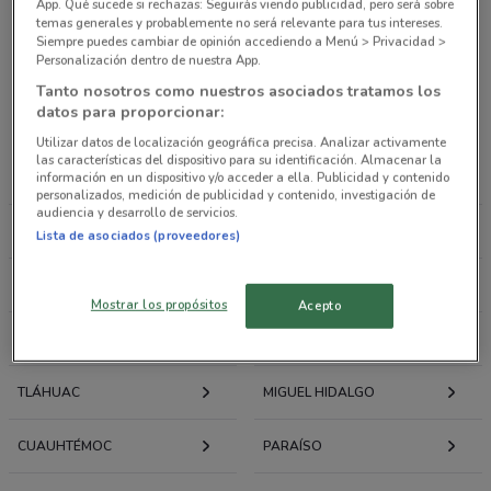
Tiendas departamentales
App. Qué sucede si rechazas: Seguirás viendo publicidad, pero será sobre
temas generales y probablemente no será relevante para tus intereses.
Siempre puedes cambiar de opinión accediendo a Menú > Privacidad >
Personalización dentro de nuestra App.
Ofertas folletos y catálogos por ciudad a tu
Tanto nosotros como nuestros asociados tratamos los
alrededor
datos para proporcionar:
Utilizar datos de localización geográfica precisa. Analizar activamente
LA MAGDALENA
IZTAPALAPA
las características del dispositivo para su identificación. Almacenar la
información en un dispositivo y/o acceder a ella. Publicidad y contenido
CONTRERAS
personalizados, medición de publicidad y contenido, investigación de
audiencia y desarrollo de servicios.
AZCAPOTZALCO
IZTACALCO
Lista de asociados (proveedores)
GUSTAVO A. MADERO
XOCHIMILCO
Mostrar los propósitos
Acepto
TLALPAN
VENUSTIANO CARRANZA
TLÁHUAC
MIGUEL HIDALGO
CUAUHTÉMOC
PARAÍSO