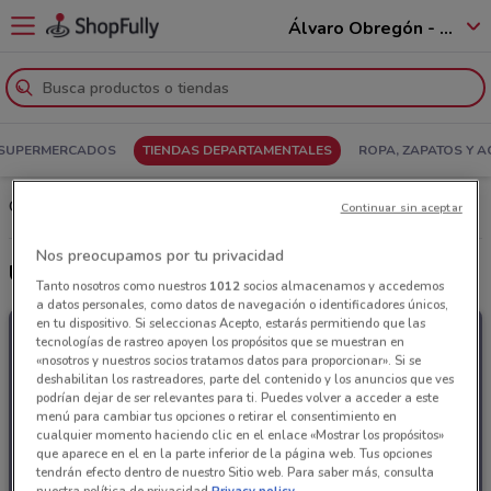
Álvaro Obregón - 01520
SUPERMERCADOS
TIENDAS DEPARTAMENTALES
ROPA, ZAPATOS Y 
Catalogo y Ofertas Woolworth: Consultar el Folleto
Continuar sin aceptar
Nos preocupamos por tu privacidad
Últimas ofertas Woolworth
Tanto nosotros como nuestros
1012
socios almacenamos y accedemos
a datos personales, como datos de navegación o identificadores únicos,
en tu dispositivo. Si seleccionas Acepto, estarás permitiendo que las
tecnologías de rastreo apoyen los propósitos que se muestran en
«nosotros y nuestros socios tratamos datos para proporcionar». Si se
deshabilitan los rastreadores, parte del contenido y los anuncios que ves
podrían dejar de ser relevantes para ti. Puedes volver a acceder a este
menú para cambiar tus opciones o retirar el consentimiento en
cualquier momento haciendo clic en el enlace «Mostrar los propósitos»
que aparece en el en la parte inferior de la página web. Tus opciones
tendrán efecto dentro de nuestro Sitio web. Para saber más, consulta
nuestra política de privacidad.
Privacy policy