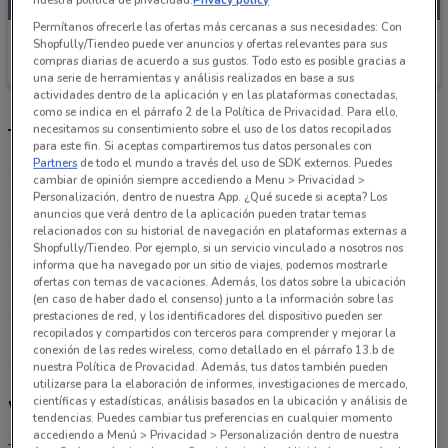
Permítanos ofrecerle las ofertas más cercanas a sus necesidades: Con
Woolworth
Shopfully/Tiendeo puede ver anuncios y ofertas relevantes para sus
compras diarias de acuerdo a sus gustos. Todo esto es posible gracias a
Caduca el 17/08
1.6 km
una serie de herramientas y análisis realizados en base a sus
actividades dentro de la aplicación y en las plataformas conectadas,
como se indica en el párrafo 2 de la Política de Privacidad. Para ello,
necesitamos su consentimiento sobre el uso de los datos recopilados
Tiendas Woolworth más cercanas
para este fin. Si aceptas compartiremos tus datos personales con
Partners
de todo el mundo a través del uso de SDK externos. Puedes
cambiar de opinión siempre accediendo a Menu > Privacidad >
Av. Cuauhtémoc 607, Narvarte Benito Juárez
Personalización, dentro de nuestra App. ¿Qué sucede si acepta? Los
anuncios que verá dentro de la aplicación pueden tratar temas
1.6 km
ABIERTO
relacionados con su historial de navegación en plataformas externas a
Shopfully/Tiendeo. Por ejemplo, si un servicio vinculado a nosotros nos
informa que ha navegado por un sitio de viajes, podemos mostrarle
Av. de los Insurgentes 376, Roma Sur Cuahutémoc
ofertas con temas de vacaciones. Además, los datos sobre la ubicación
2.3 km
ABIERTO
(en caso de haber dado el consenso) junto a la información sobre las
prestaciones de red, y los identificadores del dispositivo pueden ser
recopilados y compartidos con terceros para comprender y mejorar la
Todas las tiendas Woolworth
conexión de las redes wireless, como detallado en el párrafo 13.b de
nuestra Política de Provacidad. Además, tus datos también pueden
utilizarse para la elaboración de informes, investigaciones de mercado,
científicas y estadísticas, análisis basados en la ubicación y análisis de
Woolworth
tendencias. Puedes cambiar tus preferencias en cualquier momento
accediendo a Menú > Privacidad > Personalización dentro de nuestra