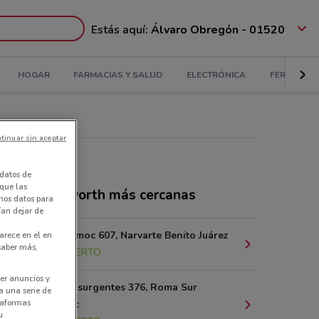
Estás aquí:
Álvaro Obregón - 01520
HOGAR
FARMACIAS Y SALUD
ELECTRÓNICA
FERRETERÍ
tinuar sin aceptar
datos de
 que las
ndas Woolworth más cercanas
amos datos para
ían dejar de
Av. Cuauhtémoc 607, Narvarte Benito Juárez
arece en el en
 saber más,
1.6 km
ABIERTO
er anuncios y
Av. de los Insurgentes 376, Roma Sur
a una serie de
ataformas
Cuahutémoc
u