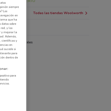
2.3 km
ABIERTO
datos
pinión siempre
a? Los
Todas las tiendas Woolworth
 navegación en
nforma que ha
s datos sobre
red, y los
olworth
r y mejorar la
idad. Además,
 científicas y
das departamentales
rencias en
ué sucede si
elevante para
ción dentro de
onar:
positivo para
ntenido
rvicios.