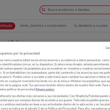
ENTALES
ROPA, ZAPATOS Y ACCESORIOS
EL REGRESO A CLASES
r el Folleto
Con
 de ti
Tiendas Woolworth cerca de ti
upamos por tu privacidad
ros como nuestros
1014
socios almacenamos y accedemos a datos personales, como 
 identificadores únicos, en tu dispositivo. Si seleccionas Acepto, estarás permitiendo
Tie
de rastreo apoyen los propósitos que se muestran en «nosotros y nuestros socios trat
». Si se deshabilitan los rastreadores, parte del contenido y los anuncios que ves podr
es para ti. Puedes volver a acceder a este menú para cambiar tus opciones o retirar el
nto en cualquier momento haciendo clic en el enlace «Mostrar los propósitos» que ap
erior de la página web. Tus opciones tendrán efecto dentro de nuestro Sitio web. Para
stra política de privacidad.
Privacy policy
ofrecerle las ofertas más cercanas a sus necesidades: Con Shopfully/Tiendeo puede v
vantes para sus compras diarias de acuerdo a sus gustos. Todo esto es posible gracias 
 y análisis realizados en base a sus actividades dentro de la aplicación y en las pl
como se indica en el párrafo 2 de la Política de Privacidad. Para ello, necesitamos s