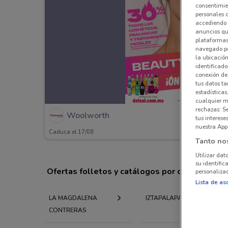
consentimien
personales 
accediendo 
anuncios qu
plataformas 
navegado po
la ubicación
identificado
conexión de
tus datos ta
estadísticas
cualquier m
rechazas: S
Woolworth
tus interes
nuestra App
Caduca el 17/08
Tanto no
Utilizar dat
su identific
Ofertas folletos y catálogos por ciudad a tu 
personalizad
Lista de as
LA MAGDALENA
IZTAPALAPA
CONTRERAS