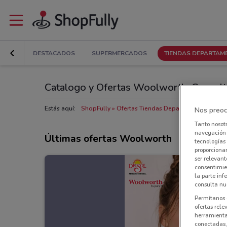
DESTACADOS
SUPERMERCADOS
TIENDAS DEPARTAM
Catalogo y Ofertas Woolworth: Consulta
Estás aquí:
ShopFully
Ofertas Tiendas Departamentales cerca
Nos preoc
Tanto nosot
navegación o
Últimas ofertas Woolworth
tecnologías 
proporcionar
ser relevant
consentimie
la parte inf
consulta nue
Permítanos 
ofertas rele
herramientas
conectadas, 