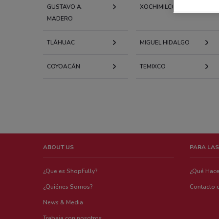
GUSTAVO A.
XOCHIMILCO
MADERO
TLÁHUAC
MIGUEL HIDALGO
COYOACÁN
TEMIXCO
ABOUT US
PARA LAS
¿Que es ShopFully?
¿Qué Hac
¿Quiénes Somos?
Contacto 
News & Media
Trabaja con nosotros