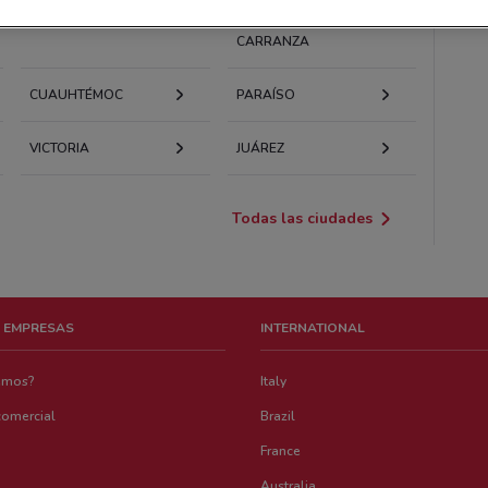
TLALPAN
VENUSTIANO
CARRANZA
CUAUHTÉMOC
PARAÍSO
VICTORIA
JUÁREZ
Todas las ciudades
 EMPRESAS
INTERNATIONAL
emos?
Italy
comercial
Brazil
France
Australia