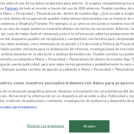
to sobre el uso de los datos recopilados para este fin. Si aceptas compartiremos tus 
con
Partners
de todo el mundo a través del uso de SDK externos. Puedes cambiar de o
a Menu > Privacidad > Personalización, dentro de nuestra App. ¿Qué sucede si acept
e verá dentro de la aplicación pueden tratar temas relacionados con su historial de
externas a Shopfully/Tiendeo. Por ejemplo, si un servicio vinculado a nosotros nos i
r un sitio de viajes, podemos mostrarle ofertas con temas de vacaciones. Además, lo
 (en caso de haber dado el consenso) junto a la información sobre las prestaciones de 
Wo
res del dispositivo pueden ser recopilados y compartidos con terceros para comprende
 las redes wireless, como detallado en el párrafo 13.b de nuestra Política de Provac
mbién pueden utilizarse para la elaboración de informes, investigaciones de mercado,
Tien
, análisis basados en la ubicación y análisis de tendencias. Puedes cambiar tus prefe
omento accediendo a Menú > Privacidad > Personalización dentro de nuestra App. Q
eguirás viendo publicidad, pero será sobre temas generales y probablemente no será r
es. Siempre puedes cambiar de opinión accediendo a Menú > Privacidad > Personaliza
.
1.6 km
sotros como nuestros asociados tratamos los datos para proporci
os de localización geográfica precisa. Analizar activamente las características del dis
ación. Almacenar la información en un dispositivo y/o acceder a ella. Publicidad y co
alrededor
os, medición de publicidad y contenido, investigación de audiencia y desarrollo de se
ociados (proveedores)
AZCAPOTZALCO
IZTACALCO
Mostrar los propósitos
Acepto