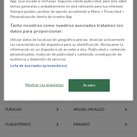
Tiendas departamentales
App. Qué sucede si rechazas: Seguirás viendo publicidad, pero será sobre
temas generales y probablemente no será relevante para tus intereses.
Siempre puedes cambiar de opinión accediendo a Menú > Privacidad >
Personalización dentro de nuestra App.
Ofertas folletos y catálogos por ciudad a tu
Tanto nosotros como nuestros asociados tratamos los
alrededor
datos para proporcionar:
Utilizar datos de localización geográfica precisa. Analizar activamente
LA MAGDALENA
IZTAPALAPA
las características del dispositivo para su identificación. Almacenar la
información en un dispositivo y/o acceder a ella. Publicidad y contenido
CONTRERAS
personalizados, medición de publicidad y contenido, investigación de
audiencia y desarrollo de servicios.
AZCAPOTZALCO
IZTACALCO
Lista de asociados (proveedores)
GUSTAVO A. MADERO
XOCHIMILCO
Mostrar los propósitos
Acepto
TLALPAN
VENUSTIANO CARRANZA
TLÁHUAC
MIGUEL HIDALGO
CUAUHTÉMOC
PARAÍSO