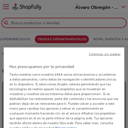
Álvaro Obregón - 01520
SUPERMERCADOS
TIENDAS DEPARTAMENTALES
ROPA, ZAPATOS Y 
Catalogo y Ofertas Woolworth: Consultar el Folleto
Continuar sin aceptar
Nos preocupamos por tu privacidad
Últimas ofertas Woolworth
Tanto nosotros como nuestros
1014
socios almacenamos y accedemos
a datos personales, como datos de navegación o identificadores únicos,
en tu dispositivo. Si seleccionas Acepto, estarás permitiendo que las
tecnologías de rastreo apoyen los propósitos que se muestran en
«nosotros y nuestros socios tratamos datos para proporcionar». Si se
deshabilitan los rastreadores, parte del contenido y los anuncios que ves
podrían dejar de ser relevantes para ti. Puedes volver a acceder a este
menú para cambiar tus opciones o retirar el consentimiento en
cualquier momento haciendo clic en el enlace «Mostrar los propósitos»
que aparece en el en la parte inferior de la página web. Tus opciones
tendrán efecto dentro de nuestro Sitio web. Para saber más, consulta
nuestra política de privacidad.
Privacy policy