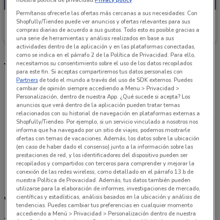
Permítanos ofrecerle las ofertas más cercanas a sus necesidades: Con
Woolworth
Shopfully/Tiendeo puede ver anuncios y ofertas relevantes para sus
compras diarias de acuerdo a sus gustos. Todo esto es posible gracias a
Caduca el 17/08
1.6 km
una serie de herramientas y análisis realizados en base a sus
actividades dentro de la aplicación y en las plataformas conectadas,
como se indica en el párrafo 2 de la Política de Privacidad. Para ello,
necesitamos su consentimiento sobre el uso de los datos recopilados
Tiendas Woolworth más cercanas
para este fin. Si aceptas compartiremos tus datos personales con
Partners
de todo el mundo a través del uso de SDK externos. Puedes
cambiar de opinión siempre accediendo a Menu > Privacidad >
Av. Cuauhtémoc 607, Narvarte Benito Juárez
Personalización, dentro de nuestra App. ¿Qué sucede si acepta? Los
anuncios que verá dentro de la aplicación pueden tratar temas
1.6 km
ABIERTO
relacionados con su historial de navegación en plataformas externas a
Shopfully/Tiendeo. Por ejemplo, si un servicio vinculado a nosotros nos
informa que ha navegado por un sitio de viajes, podemos mostrarle
Av. de los Insurgentes 376, Roma Sur Cuahutémoc
ofertas con temas de vacaciones. Además, los datos sobre la ubicación
2.3 km
ABIERTO
(en caso de haber dado el consenso) junto a la información sobre las
prestaciones de red, y los identificadores del dispositivo pueden ser
recopilados y compartidos con terceros para comprender y mejorar la
Todas las tiendas Woolworth
conexión de las redes wireless, como detallado en el párrafo 13.b de
nuestra Política de Provacidad. Además, tus datos también pueden
utilizarse para la elaboración de informes, investigaciones de mercado,
científicas y estadísticas, análisis basados en la ubicación y análisis de
Woolworth
tendencias. Puedes cambiar tus preferencias en cualquier momento
accediendo a Menú > Privacidad > Personalización dentro de nuestra