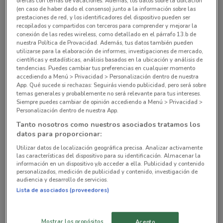
ofertas con temas de vacaciones. Además, los datos sobre la ubicación
(en caso de haber dado el consenso) junto a la información sobre las
prestaciones de red, y los identificadores del dispositivo pueden ser
Calzada Acoxpa No. 430 Local E-01 Col. Vergel
recopilados y compartidos con terceros para comprender y mejorar la
del Sur Ciudad De México
conexión de las redes wireless, como detallado en el párrafo 13.b de
14.4 km
CERRADO
nuestra Política de Provacidad. Además, tus datos también pueden
utilizarse para la elaboración de informes, investigaciones de mercado,
científicas y estadísticas, análisis basados en la ubicación y análisis de
Periferico Sur 4418, Jardines del Pedregal de San
tendencias. Puedes cambiar tus preferencias en cualquier momento
accediendo a Menú > Privacidad > Personalización dentro de nuestra
Ángel Ciudad De México
App. Qué sucede si rechazas: Seguirás viendo publicidad, pero será sobre
18.6 km
CERRADO
temas generales y probablemente no será relevante para tus intereses.
Siempre puedes cambiar de opinión accediendo a Menú > Privacidad >
Personalización dentro de nuestra App.
Av. Universidad 1778, Romero de Terreros Ciudad
Tanto nosotros como nuestros asociados tratamos los
De México
datos para proporcionar:
21.1 km
CERRADO
Utilizar datos de localización geográfica precisa. Analizar activamente
las características del dispositivo para su identificación. Almacenar la
Avenida San Jerónimo 630 Local 11 Al 16 Ciudad
información en un dispositivo y/o acceder a ella. Publicidad y contenido
personalizados, medición de publicidad y contenido, investigación de
De México
audiencia y desarrollo de servicios.
21.4 km
CERRADO
Lista de asociados (proveedores)
Av. Río Churubusco S/n, del Carmen Ciudad De
Mostrar los propósitos
Acepto