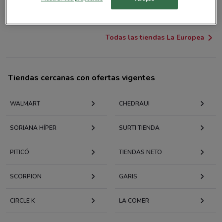
México
21.5 km
CERRADO
Todas las tiendas La Europea
Tiendas cercanas con ofertas vigentes
WALMART
CHEDRAUI
SORIANA HÍPER
SURTI TIENDA
PITICÓ
TIENDAS NETO
SCORPION
GARIS
CIRCLE K
LA COMER