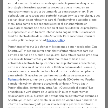
en tu dispositivo. Si seleccionas Acepto, estarás permitiendo que las
La Europea Plaza Carso - Local A-14
tecnologías de rastreo apoyen los propósitos que se muestran en
«nosotros y nuestros socios tratamos datos para proporcionar». Si se
deshabilitan los rastreadores, parte del contenido y los anuncios que ves
podrían dejar de ser relevantes para ti. Puedes volver a acceder a este
Todas las ofertas de esta tienda
menú para cambiar tus opciones o retirar el consentimiento en
cualquier momento haciendo clic en el enlace «Mostrar los propósitos»
que aparece en el en la parte inferior de la página web. Tus opciones
tendrán efecto dentro de nuestro Sitio web. Para saber más, consulta
nuestra política de privacidad.
Privacy policy
Permítanos ofrecerle las ofertas más cercanas a sus necesidades: Con
Shopfully/Tiendeo puede ver anuncios y ofertas relevantes para sus
compras diarias de acuerdo a sus gustos. Todo esto es posible gracias a
una serie de herramientas y análisis realizados en base a sus
actividades dentro de la aplicación y en las plataformas conectadas,
como se indica en el párrafo 2 de la Política de Privacidad. Para ello,
necesitamos su consentimiento sobre el uso de los datos recopilados
para este fin. Si aceptas compartiremos tus datos personales con
Partners
de todo el mundo a través del uso de SDK externos. Puedes
La Europea
cambiar de opinión siempre accediendo a Menu > Privacidad >
Personalización, dentro de nuestra App. ¿Qué sucede si acepta? Los
14.4 km
anuncios que verá dentro de la aplicación pueden tratar temas
relacionados con su historial de navegación en plataformas externas a
Shopfully/Tiendeo. Por ejemplo, si un servicio vinculado a nosotros nos
Sucursales La Europea alrededor
informa que ha navegado por un sitio de viajes, podemos mostrarle